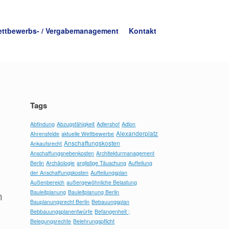
ttbewerbs- / Vergabemanagement
Kontakt
Tags
Abfindung
Abzugsfähigkeit
Adlershof
Adlon
Alexanderplatz
Ahrensfelde
aktuelle Wettbewerbe
Anschaffungskosten
Ankaufsrecht
Anschaffungsnebenkosten
Architekturmanagement
Berlin
Archäologie
arglistige Täuschung
Aufteilung
der Anschaffungskosten
Aufteilungsplan
Außenbereich
außergewöhnliche Belastung
Bauleitplanung
Bauleitplanung Berlin
m
Bauplanungsrecht Berlin
Bebauungsplan
Bebbauungsplanentwürfe
Befangenheit ;
Belegungsrechte
Belehrungspflicht