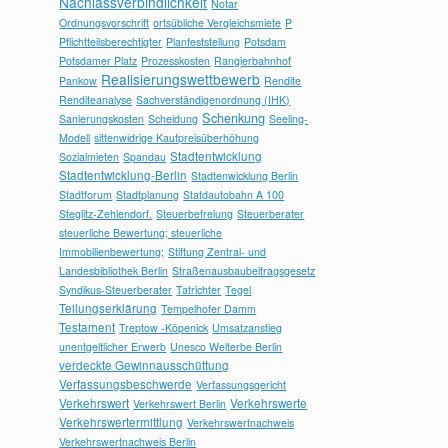
Nachlassverbindlichkeit
Notar
Ordnungsvorschrift
ortsübliche Vergleichsmiete
P
Pflichtteilsberechtigter
Planfeststellung
Potsdam
Potsdamer Platz
Prozesskosten
Rangierbahnhof
Realisierungswettbewerb
Pankow
Rendite
Renditeanalyse
Sachverständigenordnung (IHK)
Schenkung
Sanierungskosten
Scheidung
Seeling-
Modell
sittenwidrige Kaufpreisüberhöhung
Stadtentwicklung
Sozialmieten
Spandau
Stadtentwicklung-Berlin
Stadtenwicklung Berlin
Stadtforum
Stadtplanung
Statdautobahn A 100
Steglitz-Zehlendorf.
Steuerbefreiung
Steuerberater
steuerliche Bewertung; steuerliche
Immobilienbewertung;
Stiftung Zentral- und
Landesbibliothek Berlin
Straßenausbaubeitragsgesetz
Syndikus-Steuerberater
Tatrichter
Tegel
Teilungserklärung
Tempelhofer Damm
Testament
Treptow -Köpenick
Umsatzanstieg
unentgeltlicher Erwerb
Unesco Welterbe Berlin
verdeckte Gewinnausschüttung
Verfassungsbeschwerde
Verfassungsgericht
Verkehrswert
Verkehrswerte
Verkehrswert Berlin
Verkehrswertermittlung
Verkehrswertnachweis
Verkehrswertnachweis Berlin