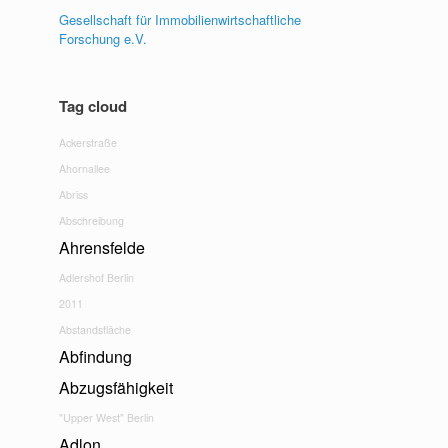
Gesellschaft für Immobilienwirtschaftliche
Forschung e.V.
Tag cloud
Ackerstraße
Ahornallee
Abriss
Abschreibung
Ahrensfelde
Adlershof Berlin
2011
Abstandsfläche
Abfindung
Abzugsfähigkeit
"Upper West" Berlin
Adlon