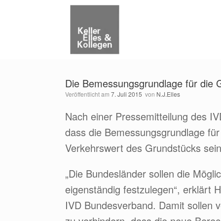
Zum
Inhalt
springen
Die Bemessungsgrundlage für die Gr
Veröffentlicht am
7. Juli 2015
von
N.J.Elles
Nach einer Pressemitteilung des IV
dass die Bemessungsgrundlage für 
Verkehrswert des Grundstücks sein 
„Die Bundesländer sollen die Mögli
eigenständig festzulegen“, erklärt
IVD Bundesverband. Damit sollen vor
zu verhindern, dass die neue Bere