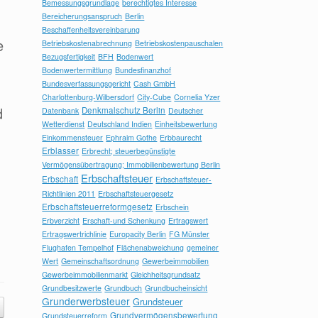
Bemessungsgrundlage
berechtigtes Interesse
Bereicherungsanspruch
Berlin
Beschaffenheitsvereinbarung
e
Betriebskostenabrechnung
Betriebskostenpauschalen
Bezugsfertigkeit
BFH
Bodenwert
Bodenwertermittlung
Bundesfinanzhof
Bundesverfassungsgericht
Cash GmbH
Charlottenburg-Wilbersdorf
City-Cube
Cornelia Yzer
d
Denkmalschutz Berlin
Datenbank
Deutscher
Wetterdienst
Deutschland Indien
Einheitsbewertung
Einkommensteuer
Ephraim Gothe
Erbbaurecht
Erblasser
Erbrecht; steuerbegünstigte
Vermögensübertragung; Immobilienbewertung Berlin
Erbschaftsteuer
Erbschaft
Erbschaftsteuer-
Richtlinien 2011
Erbschaftsteuergesetz
Erbschaftsteuerreformgesetz
Erbschein
Erbverzicht
Erschaft-und Schenkung
Ertragswert
Ertragswertrichlinie
Europacity Berlin
FG Münster
Flughafen Tempelhof
Flächenabweichung
gemeiner
Wert
Gemeinschaftsordnung
Gewerbeimmobilien
Gewerbeimmobilienmarkt
Gleichheitsgrundsatz
Grundbesitzwerte
Grundbuch
Grundbucheinsicht
Grunderwerbsteuer
Grundsteuer
Grundvermögensbewertung
Grundsteuerreform