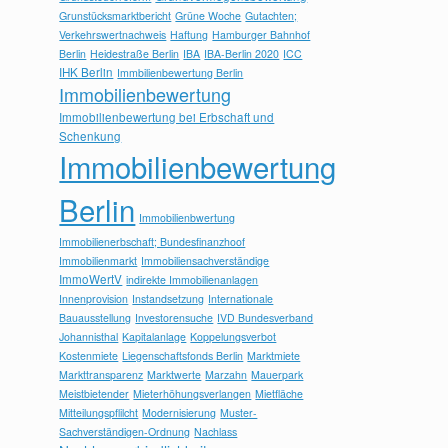
Grunstücksmarktbericht
Grüne Woche
Gutachten;
Verkehrswertnachweis
Haftung
Hamburger Bahnhof
Berlin
Heidestraße Berlin
IBA
IBA-Berlin 2020
ICC
IHK Berlin
Immbilienbewertung Berlin
Immobilienbewertung
Immobilienbewertung bei Erbschaft und
Schenkung
Immobilienbewertung
Berlin
Immobilienbwertung
Immobilienerbschaft; Bundesfinanzhoof
Immobilienmarkt
Immobiliensachverständige
ImmoWertV
indirekte Immobilienanlagen
Innenprovision
Instandsetzung
Internationale
Bauausstellung
Investorensuche
IVD Bundesverband
Johannisthal
Kapitalanlage
Koppelungsverbot
Kostenmiete
Liegenschaftsfonds Berlin
Marktmiete
Markttransparenz
Marktwerte
Marzahn
Mauerpark
Meistbietender
Mieterhöhungsverlangen
Mietfläche
Mitteilungspflilcht
Modernisierung
Muster-
Sachverständigen-Ordnung
Nachlass