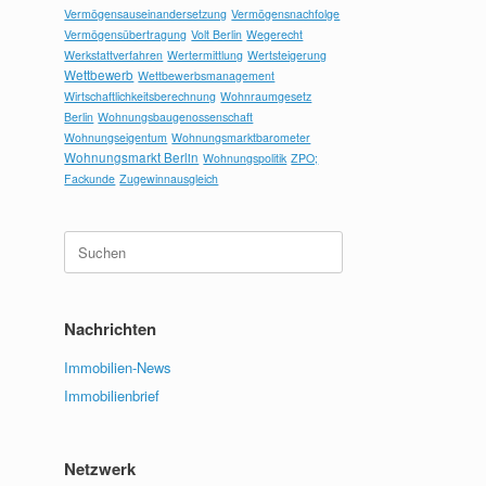
Vermögensauseinandersetzung
Vermögensnachfolge
Vermögensübertragung
Volt Berlin
Wegerecht
Werkstattverfahren
Wertermittlung
Wertsteigerung
Wettbewerb
Wettbewerbsmanagement
Wirtschaftlichkeitsberechnung
Wohnraumgesetz
Berlin
Wohnungsbaugenossenschaft
Wohnungseigentum
Wohnungsmarktbarometer
Wohnungsmarkt Berlin
Wohnungspolitik
ZPO;
Fackunde
Zugewinnausgleich
Suchen
nach:
Nachrichten
Immobilien-News
Immobilienbrief
Netzwerk