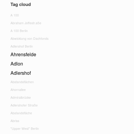
Tag cloud
A 100
Abraham Joffestr.aße
A 100 Berlin
Abwicklung von Dachfonds
Adlershof Berlin
Ahrensfelde
Adlon
Adlershof
Abstandsflächen
Ahornallee
Admiralbrücke
Adlershofer Straße
Abstandsfläche
Abriss
"Upper West" Berlin