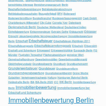
Befangenheit ;
Belegungsrechte
Belehrungspflicht
Bemessungsgrundlage
berechtigtes Interesse
Bereicherungsanspruch
Berlin
Beschaffenheitsvereinbarung
Betriebskostenabrechnung
Betriebskostenpauschalen
Bezugsfertigkeit
BFH
Bodenwert
Bodenwertermittlung
Bundesfinanzhof
Bundesverfassungsgericht
Cash GmbH
Charlottenburg-Wilbersdorf
City-Cube
Cornelia Yzer
Datenbank
Denkmalschutz Berlin
Deutscher Wetterdienst
Deutschland Indien
Erblasser
Einheitsbewertung
Einkommensteuer
Ephraim Gothe
Erbbaurecht
Erbrecht; steuerbegünstigte Vermögensübertragung; Immobilienbewertung
Erbschaftsteuer
Erbschaft
Berlin
Erbschaftsteuer-Richtlinien 2011
Erbschaftsteuerreformgesetz
Erbschaftsteuergesetz
Erbschein
Erbverzicht
Erschaft-und Schenkung
Ertragswert
Ertragswertrichlinie
Europacity Berlin
FG
Münster
Flughafen Tempelhof
Flächenabweichung
gemeiner Wert
Gemeinschaftsordnung
Gewerbeimmobilien
Gewerbeimmobilienmarkt
Gleichheitsgrundsatz
Grundbesitzwerte
Grundbuch
Grundbucheinsicht
Grunderwerbsteuer
Grundsteuer
Grundsteuerreform
Grundvermögensbewertung
Grunstücksmarktbericht
Grüne Woche
Gutachten; Verkehrswertnachweis
Haftung
Hamburger Bahnhof Berlin
IHK Berlin
Heidestraße Berlin
IBA
IBA-Berlin 2020
ICC
Immbilienbewertung
Immobilienbewertung
Immobilienbewertung bei
Berlin
Erbschaft und Schenkung
Immobilienbewertung Berlin