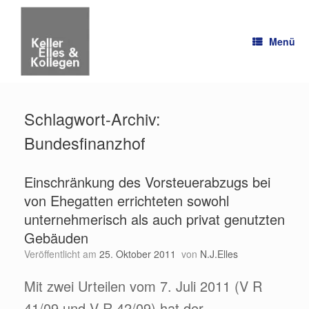
Zum
Inhalt
springen
Menü
Schlagwort-Archiv:
Bundesfinanzhof
Einschränkung des Vorsteuerabzugs bei
von Ehegatten errichteten sowohl
unternehmerisch als auch privat genutzten
Gebäuden
Veröffentlicht am
25. Oktober 2011
von
N.J.Elles
Mit zwei Urteilen vom 7. Juli 2011 (V R
41/09 und V R 42/09) hat der