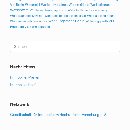
Volt Berlin
Wegerecht
Werkstattverfahren
Wertermittlung
Wertsteigerung
Wettbewerb
Wettbewerbsmanagement
Wirtschaftlichkeitsberechnung
Wohnraumgesetz Berlin
Wohnungsbaugenossenschaft
Wohnungseigentum
Wohnungsmarkt Berlin
Wohnungsmarktbarometer
Wohnungspolitik
ZPO;
Fackunde
Zugewinnausgleich
Suchen
nach:
Nachrichten
Immobilien-News
Immobilienbrief
Netzwerk
Gesellschaft für Immobilienwirtschaftliche Forschung e.V.