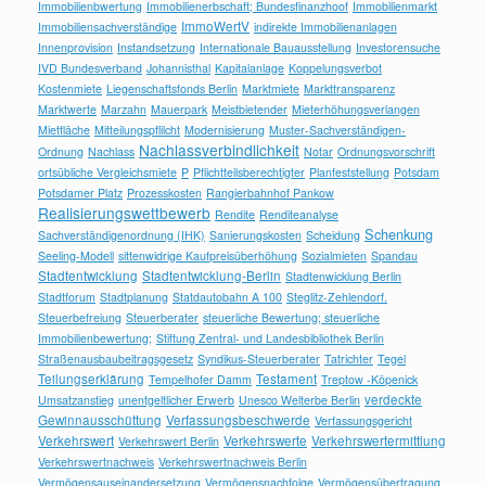
Immobilienbwertung
Immobilienerbschaft; Bundesfinanzhoof
Immobilienmarkt
ImmoWertV
Immobiliensachverständige
indirekte Immobilienanlagen
Innenprovision
Instandsetzung
Internationale Bauausstellung
Investorensuche
IVD Bundesverband
Johannisthal
Kapitalanlage
Koppelungsverbot
Kostenmiete
Liegenschaftsfonds Berlin
Marktmiete
Markttransparenz
Marktwerte
Marzahn
Mauerpark
Meistbietender
Mieterhöhungsverlangen
Mietfläche
Mitteilungspflilcht
Modernisierung
Muster-Sachverständigen-
Nachlassverbindlichkeit
Ordnung
Nachlass
Notar
Ordnungsvorschrift
ortsübliche Vergleichsmiete
P
Pflichtteilsberechtigter
Planfeststellung
Potsdam
Potsdamer Platz
Prozesskosten
Rangierbahnhof Pankow
Realisierungswettbewerb
Rendite
Renditeanalyse
Schenkung
Sachverständigenordnung (IHK)
Sanierungskosten
Scheidung
Seeling-Modell
sittenwidrige Kaufpreisüberhöhung
Sozialmieten
Spandau
Stadtentwicklung
Stadtentwicklung-Berlin
Stadtenwicklung Berlin
Stadtforum
Stadtplanung
Statdautobahn A 100
Steglitz-Zehlendorf.
Steuerbefreiung
Steuerberater
steuerliche Bewertung; steuerliche
Immobilienbewertung;
Stiftung Zentral- und Landesbibliothek Berlin
Straßenausbaubeitragsgesetz
Syndikus-Steuerberater
Tatrichter
Tegel
Teilungserklärung
Testament
Tempelhofer Damm
Treptow -Köpenick
verdeckte
Umsatzanstieg
unentgeltlicher Erwerb
Unesco Welterbe Berlin
Gewinnausschüttung
Verfassungsbeschwerde
Verfassungsgericht
Verkehrswert
Verkehrswerte
Verkehrswertermittlung
Verkehrswert Berlin
Verkehrswertnachweis
Verkehrswertnachweis Berlin
Vermögensauseinandersetzung
Vermögensnachfolge
Vermögensübertragung