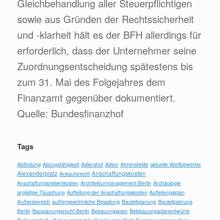
Gleichbehandlung aller Steuerpflichtigen
sowie aus Gründen der Rechtssicherheit
und -klarheit hält es der BFH allerdings für
erforderlich, dass der Unternehmer seine
Zuordnungsentscheidung spätestens bis
zum 31. Mai des Folgejahres dem
Finanzamt gegenüber dokumentiert.
Quelle: Bundesfinanzhof
Tags
Abfindung
Abzugsfähigkeit
Adlershof
Adlon
Ahrensfelde
aktuelle Wettbewerbe
Alexanderplatz
Anschaffungskosten
Ankaufsrecht
Anschaffungsnebenkosten
Architekturmanagement Berlin
Archäologie
arglistige Täuschung
Aufteilung der Anschaffungskosten
Aufteilungsplan
Außenbereich
außergewöhnliche Belastung
Bauleitplanung
Bauleitplanung
Berlin
Bauplanungsrecht Berlin
Bebauungsplan
Bebbauungsplanentwürfe