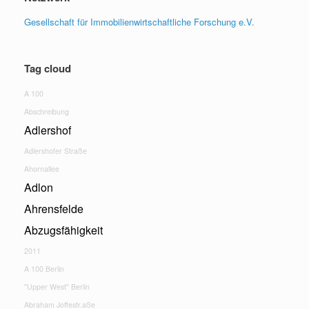
Gesellschaft für Immobilienwirtschaftliche Forschung e.V.
Tag cloud
A 100
Abschreibung
Adlershof
Adlershofer Straße
Ahornallee
Adlon
Ahrensfelde
Abzugsfähigkeit
2011
A 100 Berlin
"Upper West" Berlin
Abraham Joffestr.aße