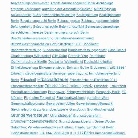
Anschaffungsnebenkosten
Architekturmanagement Berlin
Archäologie
arglistige Täuschung
Aufteilung der Anschaffungskosten
Aufteilungsplan
Außenbereich
außergewöhnliche Belastung
Bauleitplanung
Bauleitplanung
Berlin
Bauplanungsrecht Berlin
Bebauungsplan
Bebbauungsplanentwürfe
Befangenheit ;
Belegungsrechte
Belehrungspflicht
Bemessungsgrundlage
berechtigtes Interesse
Bereicherungsanspruch
Berlin
Beschaffenheitsvereinbarung
Betriebskostenabrechnung
Betriebskostenpauschalen
Bezugsfertigkeit
BFH
Bodenwert
Bodenwertermittlung
Bundesfinanzhof
Bundesverfassungsgericht
Cash GmbH
Charlottenburg-Wilbersdorf
City-Cube
Cornelia Yzer
Datenbank
Denkmalschutz Berlin
Deutscher Wetterdienst
Deutschland Indien
Erblasser
Einheitsbewertung
Einkommensteuer
Ephraim Gothe
Erbbaurecht
Erbrecht; steuerbegünstigte Vermögensübertragung; Immobilienbewertung
Erbschaftsteuer
Erbschaft
Berlin
Erbschaftsteuer-Richtlinien 2011
Erbschaftsteuerreformgesetz
Erbschaftsteuergesetz
Erbschein
Erbverzicht
Erschaft-und Schenkung
Ertragswert
Ertragswertrichlinie
Europacity Berlin
FG
Münster
Flughafen Tempelhof
Flächenabweichung
gemeiner Wert
Gemeinschaftsordnung
Gewerbeimmobilien
Gewerbeimmobilienmarkt
Gleichheitsgrundsatz
Grundbesitzwerte
Grundbuch
Grundbucheinsicht
Grunderwerbsteuer
Grundsteuer
Grundsteuerreform
Grundvermögensbewertung
Grunstücksmarktbericht
Grüne Woche
Gutachten; Verkehrswertnachweis
Haftung
Hamburger Bahnhof Berlin
IHK Berlin
Heidestraße Berlin
IBA
IBA-Berlin 2020
ICC
Immbilienbewertung