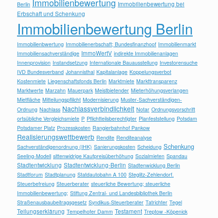
Immobilienbewertung
Immobilienbewertung bei
Berlin
Erbschaft und Schenkung
Immobilienbewertung Berlin
Immobilienbwertung
Immobilienerbschaft; Bundesfinanzhoof
Immobilienmarkt
ImmoWertV
Immobiliensachverständige
indirekte Immobilienanlagen
Innenprovision
Instandsetzung
Internationale Bauausstellung
Investorensuche
IVD Bundesverband
Johannisthal
Kapitalanlage
Koppelungsverbot
Kostenmiete
Liegenschaftsfonds Berlin
Marktmiete
Markttransparenz
Marktwerte
Marzahn
Mauerpark
Meistbietender
Mieterhöhungsverlangen
Mietfläche
Mitteilungspflilcht
Modernisierung
Muster-Sachverständigen-
Nachlassverbindlichkeit
Ordnung
Nachlass
Notar
Ordnungsvorschrift
ortsübliche Vergleichsmiete
P
Pflichtteilsberechtigter
Planfeststellung
Potsdam
Potsdamer Platz
Prozesskosten
Rangierbahnhof Pankow
Realisierungswettbewerb
Rendite
Renditeanalyse
Schenkung
Sachverständigenordnung (IHK)
Sanierungskosten
Scheidung
Seeling-Modell
sittenwidrige Kaufpreisüberhöhung
Sozialmieten
Spandau
Stadtentwicklung
Stadtentwicklung-Berlin
Stadtenwicklung Berlin
Stadtforum
Stadtplanung
Statdautobahn A 100
Steglitz-Zehlendorf.
Steuerbefreiung
Steuerberater
steuerliche Bewertung; steuerliche
Immobilienbewertung;
Stiftung Zentral- und Landesbibliothek Berlin
Straßenausbaubeitragsgesetz
Syndikus-Steuerberater
Tatrichter
Tegel
Teilungserklärung
Testament
Tempelhofer Damm
Treptow -Köpenick