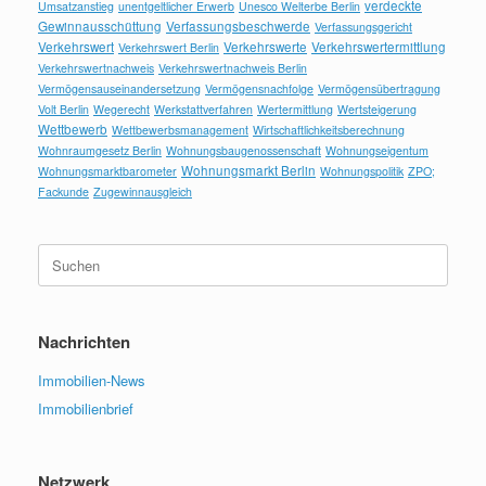
verdeckte
Umsatzanstieg
unentgeltlicher Erwerb
Unesco Welterbe Berlin
Gewinnausschüttung
Verfassungsbeschwerde
Verfassungsgericht
Verkehrswert
Verkehrswerte
Verkehrswertermittlung
Verkehrswert Berlin
Verkehrswertnachweis
Verkehrswertnachweis Berlin
Vermögensauseinandersetzung
Vermögensnachfolge
Vermögensübertragung
Volt Berlin
Wegerecht
Werkstattverfahren
Wertermittlung
Wertsteigerung
Wettbewerb
Wettbewerbsmanagement
Wirtschaftlichkeitsberechnung
Wohnraumgesetz Berlin
Wohnungsbaugenossenschaft
Wohnungseigentum
Wohnungsmarkt Berlin
Wohnungsmarktbarometer
Wohnungspolitik
ZPO;
Fackunde
Zugewinnausgleich
Suchen
nach:
Nachrichten
Immobilien-News
Immobilienbrief
Netzwerk