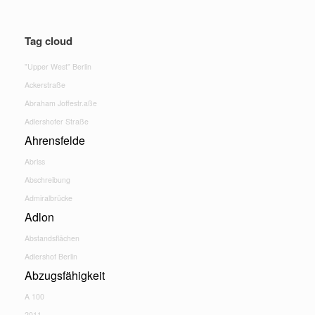
Tag cloud
"Upper West" Berlin
Ackerstraße
Abraham Joffestr.aße
Adlershofer Straße
Ahrensfelde
Abriss
Abschreibung
Admiralbrücke
Adlon
Abstandsflächen
Adlershof Berlin
Abzugsfähigkeit
A 100
2011