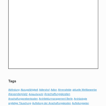
Tags
Abfindung
Abzugsfähigkeit
Adlershof
Adlon
Ahrensfelde
aktuelle Wettbewerbe
Alexanderplatz
Anschaffungskosten
Ankaufsrecht
Anschaffungsnebenkosten
Architekturmanagement Berlin
Archäologie
arglistige Täuschung
Aufteilung der Anschaffungskosten
Aufteilungsplan