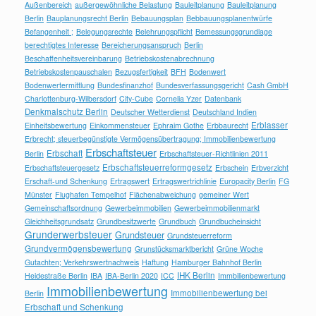
Außenbereich
außergewöhnliche Belastung
Bauleitplanung
Bauleitplanung
Berlin
Bauplanungsrecht Berlin
Bebauungsplan
Bebbauungsplanentwürfe
Befangenheit ;
Belegungsrechte
Belehrungspflicht
Bemessungsgrundlage
berechtigtes Interesse
Bereicherungsanspruch
Berlin
Beschaffenheitsvereinbarung
Betriebskostenabrechnung
Betriebskostenpauschalen
Bezugsfertigkeit
BFH
Bodenwert
Bodenwertermittlung
Bundesfinanzhof
Bundesverfassungsgericht
Cash GmbH
Charlottenburg-Wilbersdorf
City-Cube
Cornelia Yzer
Datenbank
Denkmalschutz Berlin
Deutscher Wetterdienst
Deutschland Indien
Erblasser
Einheitsbewertung
Einkommensteuer
Ephraim Gothe
Erbbaurecht
Erbrecht; steuerbegünstigte Vermögensübertragung; Immobilienbewertung
Erbschaftsteuer
Erbschaft
Berlin
Erbschaftsteuer-Richtlinien 2011
Erbschaftsteuerreformgesetz
Erbschaftsteuergesetz
Erbschein
Erbverzicht
Erschaft-und Schenkung
Ertragswert
Ertragswertrichlinie
Europacity Berlin
FG
Münster
Flughafen Tempelhof
Flächenabweichung
gemeiner Wert
Gemeinschaftsordnung
Gewerbeimmobilien
Gewerbeimmobilienmarkt
Gleichheitsgrundsatz
Grundbesitzwerte
Grundbuch
Grundbucheinsicht
Grunderwerbsteuer
Grundsteuer
Grundsteuerreform
Grundvermögensbewertung
Grunstücksmarktbericht
Grüne Woche
Gutachten; Verkehrswertnachweis
Haftung
Hamburger Bahnhof Berlin
IHK Berlin
Heidestraße Berlin
IBA
IBA-Berlin 2020
ICC
Immbilienbewertung
Immobilienbewertung
Immobilienbewertung bei
Berlin
Erbschaft und Schenkung