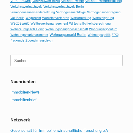
Verkehrswert
Verkehrswerte
Verkehrswertermittlung
Verkehrswert Berlin
Verkehrswertnachweis
Verkehrswertnachweis Berlin
Vermögensauseinandersetzung
Vermögensnachfolge
Vermögensübertragung
Volt Berlin
Wegerecht
Werkstattverfahren
Wertermittlung
Wertsteigerung
Wettbewerb
Wettbewerbsmanagement
Wirtschaftlichkeitsberechnung
Wohnraumgesetz Berlin
Wohnungsbaugenossenschaft
Wohnungseigentum
Wohnungsmarkt Berlin
Wohnungsmarktbarometer
Wohnungspolitik
ZPO;
Fackunde
Zugewinnausgleich
Suchen
nach:
Nachrichten
Immobilien-News
Immobilienbrief
Netzwerk
Gesellschaft für Immobilienwirtschaftliche Forschung e.V.