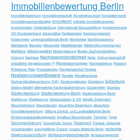
Immobilienbewertung Berlin
Immobilienbwertung
Immobilienerbschaft; Bundesfinanzhoof
Immobilienmarkt
ImmoWertV
Immobiliensachverständige
indirekte Immobilienanlagen
Innenprovision
Instandsetzung
Internationale Bauausstellung
Investorensuche
IVD Bundesverband
Johannisthal
Kapitalanlage
Koppelungsverbot
Kostenmiete
Liegenschaftsfonds Berlin
Marktmiete
Markttransparenz
Marktwerte
Marzahn
Mauerpark
Meistbietender
Mieterhöhungsverlangen
Mietfläche
Mitteilungspflilcht
Modernisierung
Muster-Sachverständigen-
Nachlassverbindlichkeit
Ordnung
Nachlass
Notar
Ordnungsvorschrift
ortsübliche Vergleichsmiete
P
Pflichtteilsberechtigter
Planfeststellung
Potsdam
Potsdamer Platz
Prozesskosten
Rangierbahnhof Pankow
Realisierungswettbewerb
Rendite
Renditeanalyse
Schenkung
Sachverständigenordnung (IHK)
Sanierungskosten
Scheidung
Seeling-Modell
sittenwidrige Kaufpreisüberhöhung
Sozialmieten
Spandau
Stadtentwicklung
Stadtentwicklung-Berlin
Stadtenwicklung Berlin
Stadtforum
Stadtplanung
Statdautobahn A 100
Steglitz-Zehlendorf.
Steuerbefreiung
Steuerberater
steuerliche Bewertung; steuerliche
Immobilienbewertung;
Stiftung Zentral- und Landesbibliothek Berlin
Straßenausbaubeitragsgesetz
Syndikus-Steuerberater
Tatrichter
Tegel
Teilungserklärung
Testament
Tempelhofer Damm
Treptow -Köpenick
verdeckte
Umsatzanstieg
unentgeltlicher Erwerb
Unesco Welterbe Berlin
Gewinnausschüttung
Verfassungsbeschwerde
Verfassungsgericht