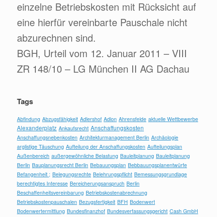
einzelne Betriebskosten mit Rücksicht auf
eine hierfür vereinbarte Pauschale nicht
abzurechnen sind.
BGH, Urteil vom 12. Januar 2011 – VIII
ZR 148/10 – LG München II AG Dachau
Tags
Abfindung
Abzugsfähigkeit
Adlershof
Adlon
Ahrensfelde
aktuelle Wettbewerbe
Alexanderplatz
Anschaffungskosten
Ankaufsrecht
Anschaffungsnebenkosten
Architekturmanagement Berlin
Archäologie
arglistige Täuschung
Aufteilung der Anschaffungskosten
Aufteilungsplan
Außenbereich
außergewöhnliche Belastung
Bauleitplanung
Bauleitplanung
Berlin
Bauplanungsrecht Berlin
Bebauungsplan
Bebbauungsplanentwürfe
Befangenheit ;
Belegungsrechte
Belehrungspflicht
Bemessungsgrundlage
berechtigtes Interesse
Bereicherungsanspruch
Berlin
Beschaffenheitsvereinbarung
Betriebskostenabrechnung
Betriebskostenpauschalen
Bezugsfertigkeit
BFH
Bodenwert
Bodenwertermittlung
Bundesfinanzhof
Bundesverfassungsgericht
Cash GmbH