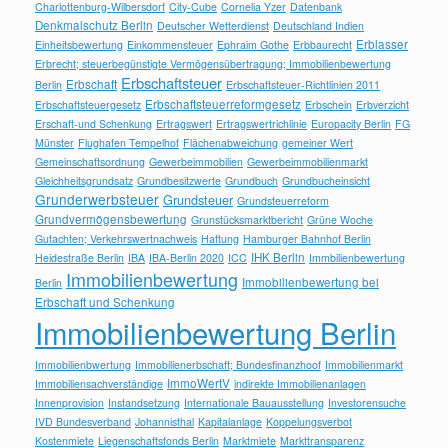
Charlottenburg-Wilbersdorf
City-Cube
Cornelia Yzer
Datenbank
Denkmalschutz Berlin
Deutscher Wetterdienst
Deutschland Indien
Erblasser
Einheitsbewertung
Einkommensteuer
Ephraim Gothe
Erbbaurecht
Erbrecht; steuerbegünstigte Vermögensübertragung; Immobilienbewertung
Erbschaftsteuer
Erbschaft
Berlin
Erbschaftsteuer-Richtlinien 2011
Erbschaftsteuerreformgesetz
Erbschaftsteuergesetz
Erbschein
Erbverzicht
Erschaft-und Schenkung
Ertragswert
Ertragswertrichlinie
Europacity Berlin
FG
Münster
Flughafen Tempelhof
Flächenabweichung
gemeiner Wert
Gemeinschaftsordnung
Gewerbeimmobilien
Gewerbeimmobilienmarkt
Gleichheitsgrundsatz
Grundbesitzwerte
Grundbuch
Grundbucheinsicht
Grunderwerbsteuer
Grundsteuer
Grundsteuerreform
Grundvermögensbewertung
Grunstücksmarktbericht
Grüne Woche
Gutachten; Verkehrswertnachweis
Haftung
Hamburger Bahnhof Berlin
IHK Berlin
Heidestraße Berlin
IBA
IBA-Berlin 2020
ICC
Immbilienbewertung
Immobilienbewertung
Immobilienbewertung bei
Berlin
Erbschaft und Schenkung
Immobilienbewertung Berlin
Immobilienbwertung
Immobilienerbschaft; Bundesfinanzhoof
Immobilienmarkt
ImmoWertV
Immobiliensachverständige
indirekte Immobilienanlagen
Innenprovision
Instandsetzung
Internationale Bauausstellung
Investorensuche
IVD Bundesverband
Johannisthal
Kapitalanlage
Koppelungsverbot
Kostenmiete
Liegenschaftsfonds Berlin
Marktmiete
Markttransparenz