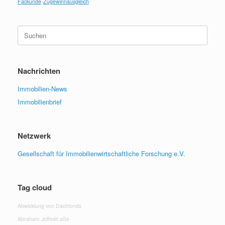
Fackunde
Zugewinnausgleich
Suchen
nach:
Nachrichten
Immobilien-News
Immobilienbrief
Netzwerk
Gesellschaft für Immobilienwirtschaftliche Forschung e.V.
Tag cloud
Abwicklung von Dachfonds
Abraham Joffestr.aße