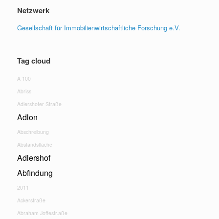
Netzwerk
Gesellschaft für Immobilienwirtschaftliche Forschung e.V.
Tag cloud
A 100
Abriss
Adlershofer Straße
Adlon
Abschreibung
Abstandsfläche
Adlershof
Abfindung
2011
Ackerstraße
Abraham Joffestr.aße