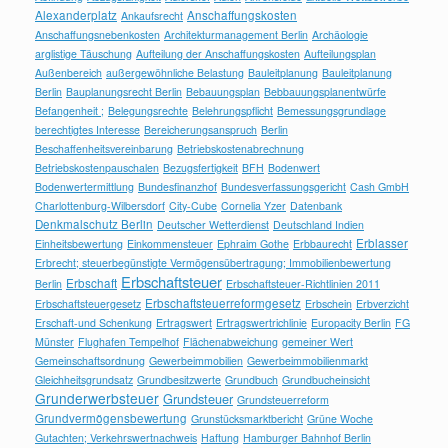
Alexanderplatz
Anschaffungskosten
Ankaufsrecht
Anschaffungsnebenkosten
Architekturmanagement Berlin
Archäologie
arglistige Täuschung
Aufteilung der Anschaffungskosten
Aufteilungsplan
Außenbereich
außergewöhnliche Belastung
Bauleitplanung
Bauleitplanung
Berlin
Bauplanungsrecht Berlin
Bebauungsplan
Bebbauungsplanentwürfe
Befangenheit ;
Belegungsrechte
Belehrungspflicht
Bemessungsgrundlage
berechtigtes Interesse
Bereicherungsanspruch
Berlin
Beschaffenheitsvereinbarung
Betriebskostenabrechnung
Betriebskostenpauschalen
Bezugsfertigkeit
BFH
Bodenwert
Bodenwertermittlung
Bundesfinanzhof
Bundesverfassungsgericht
Cash GmbH
Charlottenburg-Wilbersdorf
City-Cube
Cornelia Yzer
Datenbank
Denkmalschutz Berlin
Deutscher Wetterdienst
Deutschland Indien
Erblasser
Einheitsbewertung
Einkommensteuer
Ephraim Gothe
Erbbaurecht
Erbrecht; steuerbegünstigte Vermögensübertragung; Immobilienbewertung
Erbschaftsteuer
Erbschaft
Berlin
Erbschaftsteuer-Richtlinien 2011
Erbschaftsteuerreformgesetz
Erbschaftsteuergesetz
Erbschein
Erbverzicht
Erschaft-und Schenkung
Ertragswert
Ertragswertrichlinie
Europacity Berlin
FG
Münster
Flughafen Tempelhof
Flächenabweichung
gemeiner Wert
Gemeinschaftsordnung
Gewerbeimmobilien
Gewerbeimmobilienmarkt
Gleichheitsgrundsatz
Grundbesitzwerte
Grundbuch
Grundbucheinsicht
Grunderwerbsteuer
Grundsteuer
Grundsteuerreform
Grundvermögensbewertung
Grunstücksmarktbericht
Grüne Woche
Gutachten; Verkehrswertnachweis
Haftung
Hamburger Bahnhof Berlin