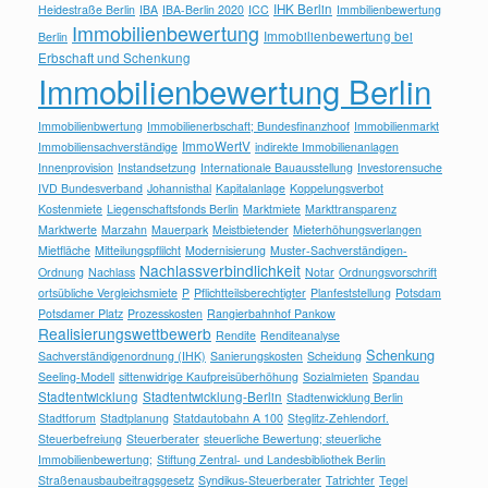
IHK Berlin
Heidestraße Berlin
IBA
IBA-Berlin 2020
ICC
Immbilienbewertung
Immobilienbewertung
Immobilienbewertung bei
Berlin
Erbschaft und Schenkung
Immobilienbewertung Berlin
Immobilienbwertung
Immobilienerbschaft; Bundesfinanzhoof
Immobilienmarkt
ImmoWertV
Immobiliensachverständige
indirekte Immobilienanlagen
Innenprovision
Instandsetzung
Internationale Bauausstellung
Investorensuche
IVD Bundesverband
Johannisthal
Kapitalanlage
Koppelungsverbot
Kostenmiete
Liegenschaftsfonds Berlin
Marktmiete
Markttransparenz
Marktwerte
Marzahn
Mauerpark
Meistbietender
Mieterhöhungsverlangen
Mietfläche
Mitteilungspflilcht
Modernisierung
Muster-Sachverständigen-
Nachlassverbindlichkeit
Ordnung
Nachlass
Notar
Ordnungsvorschrift
ortsübliche Vergleichsmiete
P
Pflichtteilsberechtigter
Planfeststellung
Potsdam
Potsdamer Platz
Prozesskosten
Rangierbahnhof Pankow
Realisierungswettbewerb
Rendite
Renditeanalyse
Schenkung
Sachverständigenordnung (IHK)
Sanierungskosten
Scheidung
Seeling-Modell
sittenwidrige Kaufpreisüberhöhung
Sozialmieten
Spandau
Stadtentwicklung
Stadtentwicklung-Berlin
Stadtenwicklung Berlin
Stadtforum
Stadtplanung
Statdautobahn A 100
Steglitz-Zehlendorf.
Steuerbefreiung
Steuerberater
steuerliche Bewertung; steuerliche
Immobilienbewertung;
Stiftung Zentral- und Landesbibliothek Berlin
Straßenausbaubeitragsgesetz
Syndikus-Steuerberater
Tatrichter
Tegel