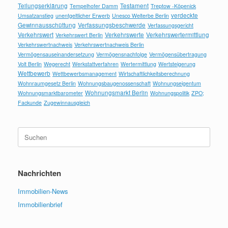
Teilungserklärung
Testament
Tempelhofer Damm
Treptow -Köpenick
verdeckte
Umsatzanstieg
unentgeltlicher Erwerb
Unesco Welterbe Berlin
Gewinnausschüttung
Verfassungsbeschwerde
Verfassungsgericht
Verkehrswert
Verkehrswerte
Verkehrswertermittlung
Verkehrswert Berlin
Verkehrswertnachweis
Verkehrswertnachweis Berlin
Vermögensauseinandersetzung
Vermögensnachfolge
Vermögensübertragung
Volt Berlin
Wegerecht
Werkstattverfahren
Wertermittlung
Wertsteigerung
Wettbewerb
Wettbewerbsmanagement
Wirtschaftlichkeitsberechnung
Wohnraumgesetz Berlin
Wohnungsbaugenossenschaft
Wohnungseigentum
Wohnungsmarkt Berlin
Wohnungsmarktbarometer
Wohnungspolitik
ZPO;
Fackunde
Zugewinnausgleich
Suchen
nach:
Nachrichten
Immobilien-News
Immobilienbrief