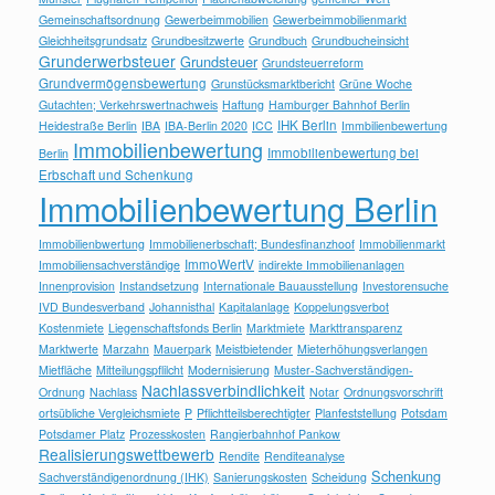
Gemeinschaftsordnung
Gewerbeimmobilien
Gewerbeimmobilienmarkt
Gleichheitsgrundsatz
Grundbesitzwerte
Grundbuch
Grundbucheinsicht
Grunderwerbsteuer
Grundsteuer
Grundsteuerreform
Grundvermögensbewertung
Grunstücksmarktbericht
Grüne Woche
Gutachten; Verkehrswertnachweis
Haftung
Hamburger Bahnhof Berlin
IHK Berlin
Heidestraße Berlin
IBA
IBA-Berlin 2020
ICC
Immbilienbewertung
Immobilienbewertung
Immobilienbewertung bei
Berlin
Erbschaft und Schenkung
Immobilienbewertung Berlin
Immobilienbwertung
Immobilienerbschaft; Bundesfinanzhoof
Immobilienmarkt
ImmoWertV
Immobiliensachverständige
indirekte Immobilienanlagen
Innenprovision
Instandsetzung
Internationale Bauausstellung
Investorensuche
IVD Bundesverband
Johannisthal
Kapitalanlage
Koppelungsverbot
Kostenmiete
Liegenschaftsfonds Berlin
Marktmiete
Markttransparenz
Marktwerte
Marzahn
Mauerpark
Meistbietender
Mieterhöhungsverlangen
Mietfläche
Mitteilungspflilcht
Modernisierung
Muster-Sachverständigen-
Nachlassverbindlichkeit
Ordnung
Nachlass
Notar
Ordnungsvorschrift
ortsübliche Vergleichsmiete
P
Pflichtteilsberechtigter
Planfeststellung
Potsdam
Potsdamer Platz
Prozesskosten
Rangierbahnhof Pankow
Realisierungswettbewerb
Rendite
Renditeanalyse
Schenkung
Sachverständigenordnung (IHK)
Sanierungskosten
Scheidung