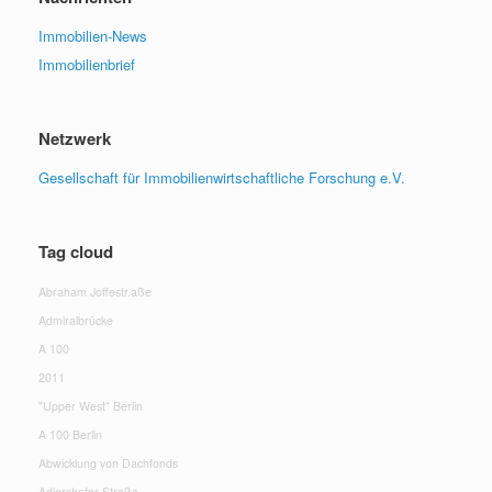
Immobilien-News
Immobilienbrief
Netzwerk
Gesellschaft für Immobilienwirtschaftliche Forschung e.V.
Tag cloud
Abraham Joffestr.aße
Admiralbrücke
A 100
2011
"Upper West" Berlin
A 100 Berlin
Abwicklung von Dachfonds
Adlershofer Straße