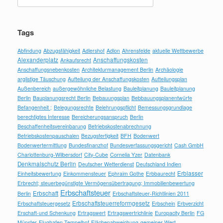
nach:
Tags
Abfindung
Abzugsfähigkeit
Adlershof
Adlon
Ahrensfelde
aktuelle Wettbewerbe
Alexanderplatz
Anschaffungskosten
Ankaufsrecht
Anschaffungsnebenkosten
Architekturmanagement Berlin
Archäologie
arglistige Täuschung
Aufteilung der Anschaffungskosten
Aufteilungsplan
Außenbereich
außergewöhnliche Belastung
Bauleitplanung
Bauleitplanung
Berlin
Bauplanungsrecht Berlin
Bebauungsplan
Bebbauungsplanentwürfe
Befangenheit ;
Belegungsrechte
Belehrungspflicht
Bemessungsgrundlage
berechtigtes Interesse
Bereicherungsanspruch
Berlin
Beschaffenheitsvereinbarung
Betriebskostenabrechnung
Betriebskostenpauschalen
Bezugsfertigkeit
BFH
Bodenwert
Bodenwertermittlung
Bundesfinanzhof
Bundesverfassungsgericht
Cash GmbH
Charlottenburg-Wilbersdorf
City-Cube
Cornelia Yzer
Datenbank
Denkmalschutz Berlin
Deutscher Wetterdienst
Deutschland Indien
Erblasser
Einheitsbewertung
Einkommensteuer
Ephraim Gothe
Erbbaurecht
Erbrecht; steuerbegünstigte Vermögensübertragung; Immobilienbewertung
Erbschaftsteuer
Erbschaft
Berlin
Erbschaftsteuer-Richtlinien 2011
Erbschaftsteuerreformgesetz
Erbschaftsteuergesetz
Erbschein
Erbverzicht
Erschaft-und Schenkung
Ertragswert
Ertragswertrichlinie
Europacity Berlin
FG
Münster
Flughafen Tempelhof
Flächenabweichung
gemeiner Wert