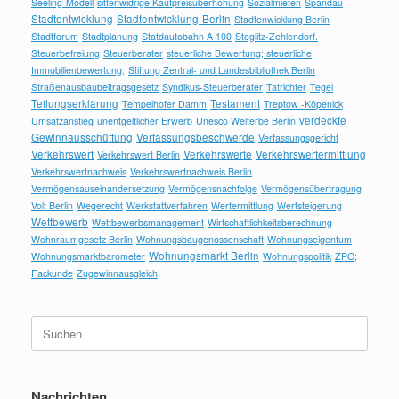
Seeling-Modell
sittenwidrige Kaufpreisüberhöhung
Sozialmieten
Spandau
Stadtentwicklung
Stadtentwicklung-Berlin
Stadtenwicklung Berlin
Stadtforum
Stadtplanung
Statdautobahn A 100
Steglitz-Zehlendorf.
Steuerbefreiung
Steuerberater
steuerliche Bewertung; steuerliche
Immobilienbewertung;
Stiftung Zentral- und Landesbibliothek Berlin
Straßenausbaubeitragsgesetz
Syndikus-Steuerberater
Tatrichter
Tegel
Teilungserklärung
Testament
Tempelhofer Damm
Treptow -Köpenick
verdeckte
Umsatzanstieg
unentgeltlicher Erwerb
Unesco Welterbe Berlin
Gewinnausschüttung
Verfassungsbeschwerde
Verfassungsgericht
Verkehrswert
Verkehrswerte
Verkehrswertermittlung
Verkehrswert Berlin
Verkehrswertnachweis
Verkehrswertnachweis Berlin
Vermögensauseinandersetzung
Vermögensnachfolge
Vermögensübertragung
Volt Berlin
Wegerecht
Werkstattverfahren
Wertermittlung
Wertsteigerung
Wettbewerb
Wettbewerbsmanagement
Wirtschaftlichkeitsberechnung
Wohnraumgesetz Berlin
Wohnungsbaugenossenschaft
Wohnungseigentum
Wohnungsmarkt Berlin
Wohnungsmarktbarometer
Wohnungspolitik
ZPO;
Fackunde
Zugewinnausgleich
Suchen
nach:
Nachrichten