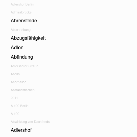
Adlershof Berlin
Admiralbrücke
Ahrensfelde
Abschreibung
Abzugsfähigkeit
Adlon
Abfindung
Adlershofer Straße
Abriss
Ahornallee
Abstandsflächen
2011
A 100 Berlin
A 100
Abwicklung von Dachfonds
Adlershof