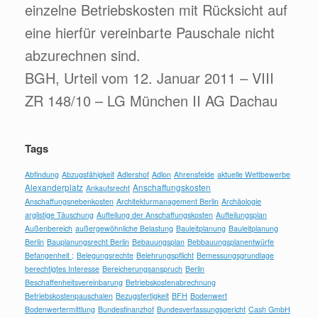
einzelne Betriebskosten mit Rücksicht auf
eine hierfür vereinbarte Pauschale nicht
abzurechnen sind.
BGH, Urteil vom 12. Januar 2011 – VIII
ZR 148/10 – LG München II AG Dachau
Tags
Abfindung
Abzugsfähigkeit
Adlershof
Adlon
Ahrensfelde
aktuelle Wettbewerbe
Alexanderplatz
Anschaffungskosten
Ankaufsrecht
Anschaffungsnebenkosten
Architekturmanagement Berlin
Archäologie
arglistige Täuschung
Aufteilung der Anschaffungskosten
Aufteilungsplan
Außenbereich
außergewöhnliche Belastung
Bauleitplanung
Bauleitplanung
Berlin
Bauplanungsrecht Berlin
Bebauungsplan
Bebbauungsplanentwürfe
Befangenheit ;
Belegungsrechte
Belehrungspflicht
Bemessungsgrundlage
berechtigtes Interesse
Bereicherungsanspruch
Berlin
Beschaffenheitsvereinbarung
Betriebskostenabrechnung
Betriebskostenpauschalen
Bezugsfertigkeit
BFH
Bodenwert
Bodenwertermittlung
Bundesfinanzhof
Bundesverfassungsgericht
Cash GmbH