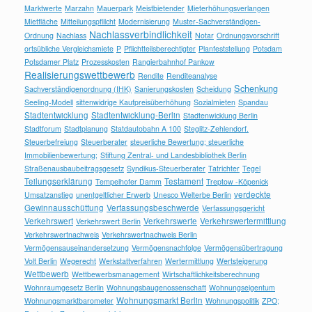
Marktwerte
Marzahn
Mauerpark
Meistbietender
Mieterhöhungsverlangen
Mietfläche
Mitteilungspflilcht
Modernisierung
Muster-Sachverständigen-
Nachlassverbindlichkeit
Ordnung
Nachlass
Notar
Ordnungsvorschrift
ortsübliche Vergleichsmiete
P
Pflichtteilsberechtigter
Planfeststellung
Potsdam
Potsdamer Platz
Prozesskosten
Rangierbahnhof Pankow
Realisierungswettbewerb
Rendite
Renditeanalyse
Schenkung
Sachverständigenordnung (IHK)
Sanierungskosten
Scheidung
Seeling-Modell
sittenwidrige Kaufpreisüberhöhung
Sozialmieten
Spandau
Stadtentwicklung
Stadtentwicklung-Berlin
Stadtenwicklung Berlin
Stadtforum
Stadtplanung
Statdautobahn A 100
Steglitz-Zehlendorf.
Steuerbefreiung
Steuerberater
steuerliche Bewertung; steuerliche
Immobilienbewertung;
Stiftung Zentral- und Landesbibliothek Berlin
Straßenausbaubeitragsgesetz
Syndikus-Steuerberater
Tatrichter
Tegel
Teilungserklärung
Testament
Tempelhofer Damm
Treptow -Köpenick
verdeckte
Umsatzanstieg
unentgeltlicher Erwerb
Unesco Welterbe Berlin
Gewinnausschüttung
Verfassungsbeschwerde
Verfassungsgericht
Verkehrswert
Verkehrswerte
Verkehrswertermittlung
Verkehrswert Berlin
Verkehrswertnachweis
Verkehrswertnachweis Berlin
Vermögensauseinandersetzung
Vermögensnachfolge
Vermögensübertragung
Volt Berlin
Wegerecht
Werkstattverfahren
Wertermittlung
Wertsteigerung
Wettbewerb
Wettbewerbsmanagement
Wirtschaftlichkeitsberechnung
Wohnraumgesetz Berlin
Wohnungsbaugenossenschaft
Wohnungseigentum
Wohnungsmarkt Berlin
Wohnungsmarktbarometer
Wohnungspolitik
ZPO;