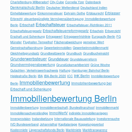
Charlottenburg-Wilbersdorf
City-Cube
Cornelia Yzer
Datenbank
Denkmalschutz Berlin
Deutscher Wetterdienst
Deutschland Indien
Erblasser
Einheitsbewertung
Einkommensteuer
Ephraim Gothe
Erbbaurecht
Erbrecht; steuerbegünstigte Vermögensübertragung; Immobilienbewertung
Erbschaftsteuer
Erbschaft
Berlin
Erbschaftsteuer-Richtlinien 2011
Erbschaftsteuerreformgesetz
Erbschaftsteuergesetz
Erbschein
Erbverzicht
Erschaft-und Schenkung
Ertragswert
Ertragswertrichlinie
Europacity Berlin
FG
Münster
Flughafen Tempelhof
Flächenabweichung
gemeiner Wert
Gemeinschaftsordnung
Gewerbeimmobilien
Gewerbeimmobilienmarkt
Gleichheitsgrundsatz
Grundbesitzwerte
Grundbuch
Grundbucheinsicht
Grunderwerbsteuer
Grundsteuer
Grundsteuerreform
Grundvermögensbewertung
Grunstücksmarktbericht
Grüne Woche
Gutachten; Verkehrswertnachweis
Haftung
Hamburger Bahnhof Berlin
IHK Berlin
Heidestraße Berlin
IBA
IBA-Berlin 2020
ICC
Immbilienbewertung
Immobilienbewertung
Immobilienbewertung bei
Berlin
Erbschaft und Schenkung
Immobilienbewertung Berlin
Immobilienbwertung
Immobilienerbschaft; Bundesfinanzhoof
Immobilienmarkt
ImmoWertV
Immobiliensachverständige
indirekte Immobilienanlagen
Innenprovision
Instandsetzung
Internationale Bauausstellung
Investorensuche
IVD Bundesverband
Johannisthal
Kapitalanlage
Koppelungsverbot
Kostenmiete
Liegenschaftsfonds Berlin
Marktmiete
Markttransparenz