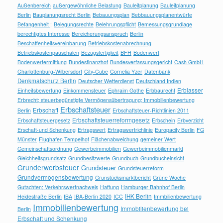
Außenbereich
außergewöhnliche Belastung
Bauleitplanung
Bauleitplanung
Berlin
Bauplanungsrecht Berlin
Bebauungsplan
Bebbauungsplanentwürfe
Befangenheit ;
Belegungsrechte
Belehrungspflicht
Bemessungsgrundlage
berechtigtes Interesse
Bereicherungsanspruch
Berlin
Beschaffenheitsvereinbarung
Betriebskostenabrechnung
Betriebskostenpauschalen
Bezugsfertigkeit
BFH
Bodenwert
Bodenwertermittlung
Bundesfinanzhof
Bundesverfassungsgericht
Cash GmbH
Charlottenburg-Wilbersdorf
City-Cube
Cornelia Yzer
Datenbank
Denkmalschutz Berlin
Deutscher Wetterdienst
Deutschland Indien
Erblasser
Einheitsbewertung
Einkommensteuer
Ephraim Gothe
Erbbaurecht
Erbrecht; steuerbegünstigte Vermögensübertragung; Immobilienbewertung
Erbschaftsteuer
Erbschaft
Berlin
Erbschaftsteuer-Richtlinien 2011
Erbschaftsteuerreformgesetz
Erbschaftsteuergesetz
Erbschein
Erbverzicht
Erschaft-und Schenkung
Ertragswert
Ertragswertrichlinie
Europacity Berlin
FG
Münster
Flughafen Tempelhof
Flächenabweichung
gemeiner Wert
Gemeinschaftsordnung
Gewerbeimmobilien
Gewerbeimmobilienmarkt
Gleichheitsgrundsatz
Grundbesitzwerte
Grundbuch
Grundbucheinsicht
Grunderwerbsteuer
Grundsteuer
Grundsteuerreform
Grundvermögensbewertung
Grunstücksmarktbericht
Grüne Woche
Gutachten; Verkehrswertnachweis
Haftung
Hamburger Bahnhof Berlin
IHK Berlin
Heidestraße Berlin
IBA
IBA-Berlin 2020
ICC
Immbilienbewertung
Immobilienbewertung
Immobilienbewertung bei
Berlin
Erbschaft und Schenkung