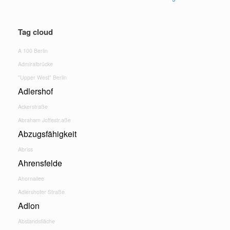
Tag cloud
A 100 Berlin
Admiralbrücke
"Upper West" Berlin
Adlershof
Ackerstraße
Abraham Joffestr.aße
Abzugsfähigkeit
Abriss
Ahrensfelde
Ahornallee
Adlershofer Straße
Adlon
Abstandsfläche