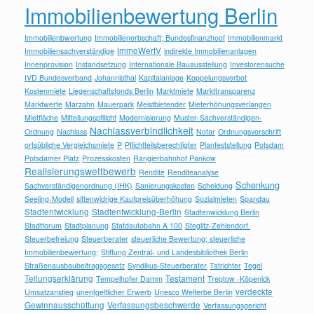
Immobilienbewertung Berlin
Immobilienbwertung
Immobilienerbschaft; Bundesfinanzhoof
Immobilienmarkt
ImmoWertV
Immobiliensachverständige
indirekte Immobilienanlagen
Innenprovision
Instandsetzung
Internationale Bauausstellung
Investorensuche
IVD Bundesverband
Johannisthal
Kapitalanlage
Koppelungsverbot
Kostenmiete
Liegenschaftsfonds Berlin
Marktmiete
Markttransparenz
Marktwerte
Marzahn
Mauerpark
Meistbietender
Mieterhöhungsverlangen
Mietfläche
Mitteilungspflilcht
Modernisierung
Muster-Sachverständigen-
Nachlassverbindlichkeit
Ordnung
Nachlass
Notar
Ordnungsvorschrift
ortsübliche Vergleichsmiete
P
Pflichtteilsberechtigter
Planfeststellung
Potsdam
Potsdamer Platz
Prozesskosten
Rangierbahnhof Pankow
Realisierungswettbewerb
Rendite
Renditeanalyse
Schenkung
Sachverständigenordnung (IHK)
Sanierungskosten
Scheidung
Seeling-Modell
sittenwidrige Kaufpreisüberhöhung
Sozialmieten
Spandau
Stadtentwicklung
Stadtentwicklung-Berlin
Stadtenwicklung Berlin
Stadtforum
Stadtplanung
Statdautobahn A 100
Steglitz-Zehlendorf.
Steuerbefreiung
Steuerberater
steuerliche Bewertung; steuerliche
Immobilienbewertung;
Stiftung Zentral- und Landesbibliothek Berlin
Straßenausbaubeitragsgesetz
Syndikus-Steuerberater
Tatrichter
Tegel
Teilungserklärung
Testament
Tempelhofer Damm
Treptow -Köpenick
verdeckte
Umsatzanstieg
unentgeltlicher Erwerb
Unesco Welterbe Berlin
Gewinnausschüttung
Verfassungsbeschwerde
Verfassungsgericht