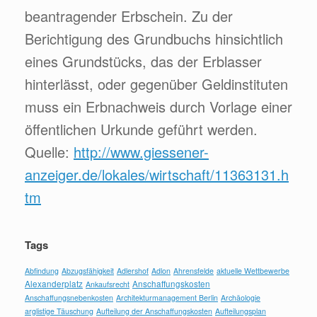
beantragender Erbschein. Zu der
Berichtigung des Grundbuchs hinsichtlich
eines Grundstücks, das der Erblasser
hinterlässt, oder gegenüber Geldinstituten
muss ein Erbnachweis durch Vorlage einer
öffentlichen Urkunde geführt werden.
Quelle:
http://www.giessener-
anzeiger.de/lokales/wirtschaft/11363131.h
tm
Tags
Abfindung
Abzugsfähigkeit
Adlershof
Adlon
Ahrensfelde
aktuelle Wettbewerbe
Alexanderplatz
Anschaffungskosten
Ankaufsrecht
Anschaffungsnebenkosten
Architekturmanagement Berlin
Archäologie
arglistige Täuschung
Aufteilung der Anschaffungskosten
Aufteilungsplan