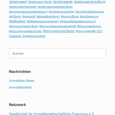
Verkehrswert
Verkehrswerte
Verkehrswertermittlung
Verkehrswert Berlin
Verkehrswertnachweis
Verkehrswertnachweis Berlin
Vermögensauseinandersetzung
Vermögensnachfolge
Vermögensübertragung
Volt Berlin
Wegerecht
Werkstattverfahren
Wertermittlung
Wertsteigerung
Wettbewerb
Wettbewerbsmanagement
Wirtschaftlichkeitsberechnung
Wohnraumgesetz Berlin
Wohnungsbaugenossenschaft
Wohnungseigentum
Wohnungsmarkt Berlin
Wohnungsmarktbarometer
Wohnungspolitik
ZPO;
Fackunde
Zugewinnausgleich
Suchen
nach:
Nachrichten
Immobilien-News
Immobilienbrief
Netzwerk
Gesellschaft für Immobilienwirtschaftliche Forschung e.V.