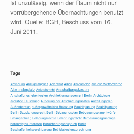
ist unzulässig, wenn der Raum nicht nur
vorrübergehende Übernachtungen benutzt
wird. Quelle: BGH, Beschluss vom 16.
Juni 2011.
Tags
Abfindung
Abzugsfähigkeit
Adlershof
Adlon
Ahrensfelde
aktuelle Wettbewerbe
Alexanderplatz
Anschaffungskosten
Ankaufsrecht
Anschaffungsnebenkosten
Architekturmanagement Berlin
Archäologie
arglistige Täuschung
Aufteilung der Anschaffungskosten
Aufteilungsplan
Außenbereich
außergewöhnliche Belastung
Bauleitplanung
Bauleitplanung
Berlin
Bauplanungsrecht Berlin
Bebauungsplan
Bebbauungsplanentwürfe
Befangenheit ;
Belegungsrechte
Belehrungspflicht
Bemessungsgrundlage
berechtigtes Interesse
Bereicherungsanspruch
Berlin
Beschaffenheitsvereinbarung
Betriebskostenabrechnung