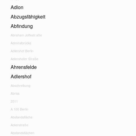
Adlon
Abzugsfähigkeit
Abfindung
Abraham Joffestr.aße
Admiralbrücke
Adlershof Berlin
Adlershofer Straße
Ahrensfelde
Adlershof
Abschreibung
Abriss
2011
A 100 Berlin
Abstandsfläche
Ackerstraße
Abstandsflächen