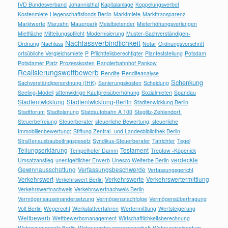
IVD Bundesverband
Johannisthal
Kapitalanlage
Koppelungsverbot
Kostenmiete
Liegenschaftsfonds Berlin
Marktmiete
Markttransparenz
Marktwerte
Marzahn
Mauerpark
Meistbietender
Mieterhöhungsverlangen
Mietfläche
Mitteilungspflilcht
Modernisierung
Muster-Sachverständigen-
Nachlassverbindlichkeit
Ordnung
Nachlass
Notar
Ordnungsvorschrift
ortsübliche Vergleichsmiete
P
Pflichtteilsberechtigter
Planfeststellung
Potsdam
Potsdamer Platz
Prozesskosten
Rangierbahnhof Pankow
Realisierungswettbewerb
Rendite
Renditeanalyse
Schenkung
Sachverständigenordnung (IHK)
Sanierungskosten
Scheidung
Seeling-Modell
sittenwidrige Kaufpreisüberhöhung
Sozialmieten
Spandau
Stadtentwicklung
Stadtentwicklung-Berlin
Stadtenwicklung Berlin
Stadtforum
Stadtplanung
Statdautobahn A 100
Steglitz-Zehlendorf.
Steuerbefreiung
Steuerberater
steuerliche Bewertung; steuerliche
Immobilienbewertung;
Stiftung Zentral- und Landesbibliothek Berlin
Straßenausbaubeitragsgesetz
Syndikus-Steuerberater
Tatrichter
Tegel
Teilungserklärung
Testament
Tempelhofer Damm
Treptow -Köpenick
verdeckte
Umsatzanstieg
unentgeltlicher Erwerb
Unesco Welterbe Berlin
Gewinnausschüttung
Verfassungsbeschwerde
Verfassungsgericht
Verkehrswert
Verkehrswerte
Verkehrswertermittlung
Verkehrswert Berlin
Verkehrswertnachweis
Verkehrswertnachweis Berlin
Vermögensauseinandersetzung
Vermögensnachfolge
Vermögensübertragung
Volt Berlin
Wegerecht
Werkstattverfahren
Wertermittlung
Wertsteigerung
Wettbewerb
Wettbewerbsmanagement
Wirtschaftlichkeitsberechnung
Wohnraumgesetz Berlin
Wohnungsbaugenossenschaft
Wohnungseigentum