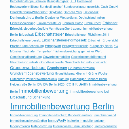
Betriebskostenpauschalen
Bezugsfertigkeit
BFH
Bodenwert
Bodenwertermittlung
Bundesfinanzhof
Bundesverfassungsgericht
Cash GmbH
Charlottenburg-Wilbersdorf
City-Cube
Cornelia Yzer
Datenbank
Denkmalschutz Berlin
Deutscher Wetterdienst
Deutschland Indien
Erblasser
Einheitsbewertung
Einkommensteuer
Ephraim Gothe
Erbbaurecht
Erbrecht; steuerbegünstigte Vermögensübertragung; Immobilienbewertung
Erbschaftsteuer
Erbschaft
Berlin
Erbschaftsteuer-Richtlinien 2011
Erbschaftsteuerreformgesetz
Erbschaftsteuergesetz
Erbschein
Erbverzicht
Erschaft-und Schenkung
Ertragswert
Ertragswertrichlinie
Europacity Berlin
FG
Münster
Flughafen Tempelhof
Flächenabweichung
gemeiner Wert
Gemeinschaftsordnung
Gewerbeimmobilien
Gewerbeimmobilienmarkt
Gleichheitsgrundsatz
Grundbesitzwerte
Grundbuch
Grundbucheinsicht
Grunderwerbsteuer
Grundsteuer
Grundsteuerreform
Grundvermögensbewertung
Grunstücksmarktbericht
Grüne Woche
Gutachten; Verkehrswertnachweis
Haftung
Hamburger Bahnhof Berlin
IHK Berlin
Heidestraße Berlin
IBA
IBA-Berlin 2020
ICC
Immbilienbewertung
Immobilienbewertung
Immobilienbewertung bei
Berlin
Erbschaft und Schenkung
Immobilienbewertung Berlin
Immobilienbwertung
Immobilienerbschaft; Bundesfinanzhoof
Immobilienmarkt
ImmoWertV
Immobiliensachverständige
indirekte Immobilienanlagen
Innenprovision
Instandsetzung
Internationale Bauausstellung
Investorensuche