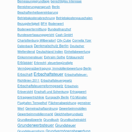
Bemessungsgrundlage
berechtigtes Interesse
Bereicherungsanspruch
Berlin
Beschaffenheitsvereinbarung
Betriebskostenabrechnung
Betriebskostenpauschalen
Bezugsfertigkeit
BFH
Bodenwert
Bodenwertermittlung
Bundesfinanzhof
Bundesverfassungsgericht
Cash GmbH
Charlottenburg-Wilbersdorf
City-Cube
Cornelia Yzer
Denkmalschutz Berlin
Datenbank
Deutscher
Wetterdienst
Deutschland Indien
Einheitsbewertung
Einkommensteuer
Ephraim Gothe
Erbbaurecht
Erblasser
Erbrecht; steuerbegünstigte
Vermögensübertragung; Immobilienbewertung Berlin
Erbschaftsteuer
Erbschaft
Erbschaftsteuer-
Richtlinien 2011
Erbschaftsteuergesetz
Erbschaftsteuerreformgesetz
Erbschein
Erbverzicht
Erschaft-und Schenkung
Ertragswert
Ertragswertrichlinie
Europacity Berlin
FG Münster
Flughafen Tempelhof
Flächenabweichung
gemeiner
Wert
Gemeinschaftsordnung
Gewerbeimmobilien
Gewerbeimmobilienmarkt
Gleichheitsgrundsatz
Grundbesitzwerte
Grundbuch
Grundbucheinsicht
Grunderwerbsteuer
Grundsteuer
Grundvermögensbewertung
Grundsteuerreform