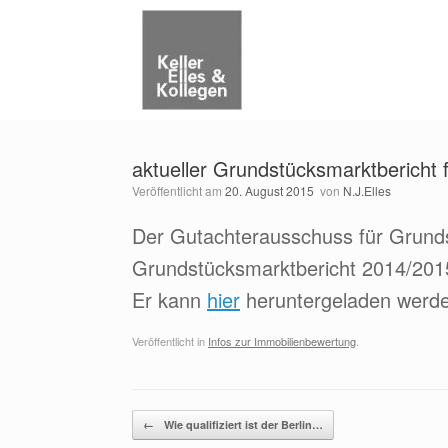
Zum
Inhalt
springen
aktueller Grundstücksmarktbericht f
Veröffentlicht am
20. August 2015
von
N.J.Elles
Der Gutachterausschuss für Grundst
Grundstücksmarktbericht 2014/2015 
Er kann
hier
heruntergeladen werd
Veröffentlicht in
Infos zur Immobilienbewertung
.
Beitragsnavigation
←
Wie qualifiziert ist der Berlin…