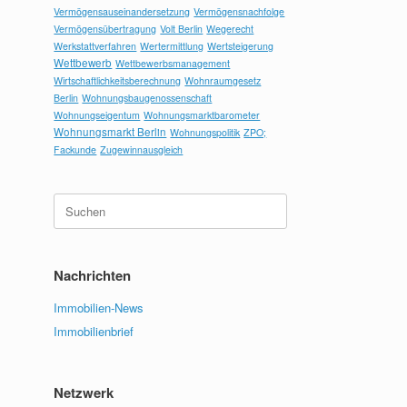
Vermögensauseinandersetzung
Vermögensnachfolge
Vermögensübertragung
Volt Berlin
Wegerecht
Werkstattverfahren
Wertermittlung
Wertsteigerung
Wettbewerb
Wettbewerbsmanagement
Wirtschaftlichkeitsberechnung
Wohnraumgesetz
Berlin
Wohnungsbaugenossenschaft
Wohnungseigentum
Wohnungsmarktbarometer
Wohnungsmarkt Berlin
Wohnungspolitik
ZPO;
Fackunde
Zugewinnausgleich
Suchen
nach:
Nachrichten
Immobilien-News
Immobilienbrief
Netzwerk