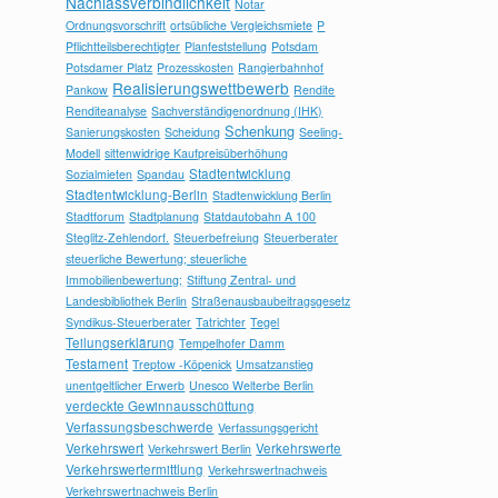
Nachlassverbindlichkeit
Notar
Ordnungsvorschrift
ortsübliche Vergleichsmiete
P
Pflichtteilsberechtigter
Planfeststellung
Potsdam
Potsdamer Platz
Prozesskosten
Rangierbahnhof
Realisierungswettbewerb
Pankow
Rendite
Renditeanalyse
Sachverständigenordnung (IHK)
Schenkung
Sanierungskosten
Scheidung
Seeling-
Modell
sittenwidrige Kaufpreisüberhöhung
Stadtentwicklung
Sozialmieten
Spandau
Stadtentwicklung-Berlin
Stadtenwicklung Berlin
Stadtforum
Stadtplanung
Statdautobahn A 100
Steglitz-Zehlendorf.
Steuerbefreiung
Steuerberater
steuerliche Bewertung; steuerliche
Immobilienbewertung;
Stiftung Zentral- und
Landesbibliothek Berlin
Straßenausbaubeitragsgesetz
Syndikus-Steuerberater
Tatrichter
Tegel
Teilungserklärung
Tempelhofer Damm
Testament
Treptow -Köpenick
Umsatzanstieg
unentgeltlicher Erwerb
Unesco Welterbe Berlin
verdeckte Gewinnausschüttung
Verfassungsbeschwerde
Verfassungsgericht
Verkehrswert
Verkehrswerte
Verkehrswert Berlin
Verkehrswertermittlung
Verkehrswertnachweis
Verkehrswertnachweis Berlin