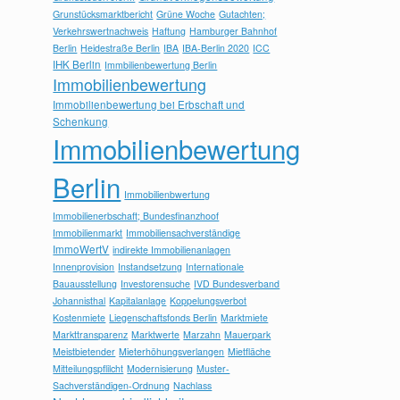
Grunstücksmarktbericht
Grüne Woche
Gutachten;
Verkehrswertnachweis
Haftung
Hamburger Bahnhof
Berlin
Heidestraße Berlin
IBA
IBA-Berlin 2020
ICC
IHK Berlin
Immbilienbewertung Berlin
Immobilienbewertung
Immobilienbewertung bei Erbschaft und
Schenkung
Immobilienbewertung
Berlin
Immobilienbwertung
Immobilienerbschaft; Bundesfinanzhoof
Immobilienmarkt
Immobiliensachverständige
ImmoWertV
indirekte Immobilienanlagen
Innenprovision
Instandsetzung
Internationale
Bauausstellung
Investorensuche
IVD Bundesverband
Johannisthal
Kapitalanlage
Koppelungsverbot
Kostenmiete
Liegenschaftsfonds Berlin
Marktmiete
Markttransparenz
Marktwerte
Marzahn
Mauerpark
Meistbietender
Mieterhöhungsverlangen
Mietfläche
Mitteilungspflilcht
Modernisierung
Muster-
Sachverständigen-Ordnung
Nachlass