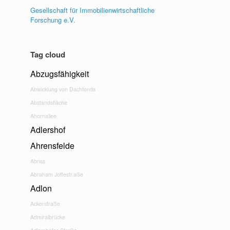
Gesellschaft für Immobilienwirtschaftliche
Forschung e.V.
Tag cloud
Abzugsfähigkeit
Abwicklung von Dachfonds
Abstandsfläche
Ahornallee
Adlershof
Ahrensfelde
Abriss
Abraham Joffestr.aße
Adlon
Ackerstraße
Admiralbrücke