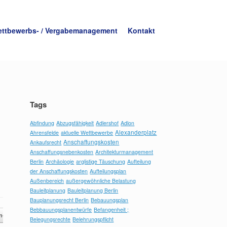
ttbewerbs- / Vergabemanagement
Kontakt
Tags
Abfindung
Abzugsfähigkeit
Adlershof
Adlon
Alexanderplatz
Ahrensfelde
aktuelle Wettbewerbe
Anschaffungskosten
Ankaufsrecht
Anschaffungsnebenkosten
Architekturmanagement
Berlin
Archäologie
arglistige Täuschung
Aufteilung
der Anschaffungskosten
Aufteilungsplan
Außenbereich
außergewöhnliche Belastung
Bauleitplanung
Bauleitplanung Berlin
Bauplanungsrecht Berlin
Bebauungsplan
Bebbauungsplanentwürfe
Befangenheit ;
n-Allee,…
→
Belegungsrechte
Belehrungspflicht