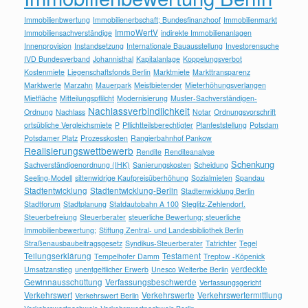
Immobilienbwertung
Immobilienerbschaft; Bundesfinanzhoof
Immobilienmarkt
ImmoWertV
Immobiliensachverständige
indirekte Immobilienanlagen
Innenprovision
Instandsetzung
Internationale Bauausstellung
Investorensuche
IVD Bundesverband
Johannisthal
Kapitalanlage
Koppelungsverbot
Kostenmiete
Liegenschaftsfonds Berlin
Marktmiete
Markttransparenz
Marktwerte
Marzahn
Mauerpark
Meistbietender
Mieterhöhungsverlangen
Mietfläche
Mitteilungspflilcht
Modernisierung
Muster-Sachverständigen-
Nachlassverbindlichkeit
Ordnung
Nachlass
Notar
Ordnungsvorschrift
ortsübliche Vergleichsmiete
P
Pflichtteilsberechtigter
Planfeststellung
Potsdam
Potsdamer Platz
Prozesskosten
Rangierbahnhof Pankow
Realisierungswettbewerb
Rendite
Renditeanalyse
Schenkung
Sachverständigenordnung (IHK)
Sanierungskosten
Scheidung
Seeling-Modell
sittenwidrige Kaufpreisüberhöhung
Sozialmieten
Spandau
Stadtentwicklung
Stadtentwicklung-Berlin
Stadtenwicklung Berlin
Stadtforum
Stadtplanung
Statdautobahn A 100
Steglitz-Zehlendorf.
Steuerbefreiung
Steuerberater
steuerliche Bewertung; steuerliche
Immobilienbewertung;
Stiftung Zentral- und Landesbibliothek Berlin
Straßenausbaubeitragsgesetz
Syndikus-Steuerberater
Tatrichter
Tegel
Teilungserklärung
Testament
Tempelhofer Damm
Treptow -Köpenick
verdeckte
Umsatzanstieg
unentgeltlicher Erwerb
Unesco Welterbe Berlin
Gewinnausschüttung
Verfassungsbeschwerde
Verfassungsgericht
Verkehrswert
Verkehrswerte
Verkehrswertermittlung
Verkehrswert Berlin