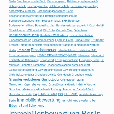
Berlin
Bauplanungsrecht Berlin
Bebauungsplan
Bebbauungsplanentwürfe
Befangenheit ;
Belegungsrechte
Belehrungspflicht
Bemessungsgrundlage
berechtigtes Interesse
Bereicherungsanspruch
Berlin
Beschaffenheitsvereinbarung
Betriebskostenabrechnung
Betriebskostenpauschalen
Bezugsfertigkeit
BFH
Bodenwert
Bodenwertermittlung
Bundesfinanzhof
Bundesverfassungsgericht
Cash GmbH
Charlottenburg-Wilbersdorf
City-Cube
Cornelia Yzer
Datenbank
Denkmalschutz Berlin
Deutscher Wetterdienst
Deutschland Indien
Erblasser
Einheitsbewertung
Einkommensteuer
Ephraim Gothe
Erbbaurecht
Erbrecht; steuerbegünstigte Vermögensübertragung; Immobilienbewertung
Erbschaftsteuer
Erbschaft
Berlin
Erbschaftsteuer-Richtlinien 2011
Erbschaftsteuerreformgesetz
Erbschaftsteuergesetz
Erbschein
Erbverzicht
Erschaft-und Schenkung
Ertragswert
Ertragswertrichlinie
Europacity Berlin
FG
Münster
Flughafen Tempelhof
Flächenabweichung
gemeiner Wert
Gemeinschaftsordnung
Gewerbeimmobilien
Gewerbeimmobilienmarkt
Gleichheitsgrundsatz
Grundbesitzwerte
Grundbuch
Grundbucheinsicht
Grunderwerbsteuer
Grundsteuer
Grundsteuerreform
Grundvermögensbewertung
Grunstücksmarktbericht
Grüne Woche
Gutachten; Verkehrswertnachweis
Haftung
Hamburger Bahnhof Berlin
IHK Berlin
Heidestraße Berlin
IBA
IBA-Berlin 2020
ICC
Immbilienbewertung
Immobilienbewertung
Immobilienbewertung bei
Berlin
Erbschaft und Schenkung
Immobilienbewertung Berlin