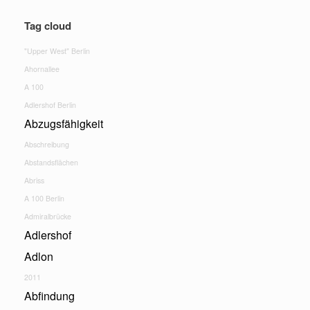
Tag cloud
"Upper West" Berlin
Ahornallee
A 100
Adlershof Berlin
Abzugsfähigkeit
Abschreibung
Abstandsflächen
Abriss
A 100 Berlin
Admiralbrücke
Adlershof
Adlon
2011
Abfindung