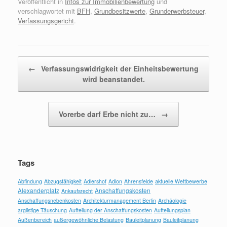
Veröffentlicht in
Infos zur Immobilienbewertung
und
verschlagwortet mit
BFH
,
Grundbesitzwerte
,
Grunderwerbsteuer
,
Verfassungsgericht
.
Beitragsnavigation
←
Verfassungswidrigkeit der Einheitsbewertung
wird beanstandet.
Vorerbe darf Erbe nicht zu…
→
Tags
Abfindung
Abzugsfähigkeit
Adlershof
Adlon
Ahrensfelde
aktuelle Wettbewerbe
Alexanderplatz
Anschaffungskosten
Ankaufsrecht
Anschaffungsnebenkosten
Architekturmanagement Berlin
Archäologie
arglistige Täuschung
Aufteilung der Anschaffungskosten
Aufteilungsplan
Außenbereich
außergewöhnliche Belastung
Bauleitplanung
Bauleitplanung