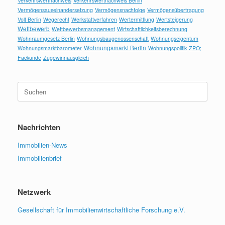
Verkehrswertnachweis
Verkehrswertnachweis Berlin
Vermögensauseinandersetzung
Vermögensnachfolge
Vermögensübertragung
Volt Berlin
Wegerecht
Werkstattverfahren
Wertermittlung
Wertsteigerung
Wettbewerb
Wettbewerbsmanagement
Wirtschaftlichkeitsberechnung
Wohnraumgesetz Berlin
Wohnungsbaugenossenschaft
Wohnungseigentum
Wohnungsmarkt Berlin
Wohnungsmarktbarometer
Wohnungspolitik
ZPO;
Fackunde
Zugewinnausgleich
Suchen
nach:
Nachrichten
Immobilien-News
Immobilienbrief
Netzwerk
Gesellschaft für Immobilienwirtschaftliche Forschung e.V.