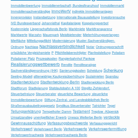
Immobilienbwertung
Immobilienerbschaft; Bundesfinanzhoof
Immobilienmarkt
ImmoWertV
Immobiliensachverständige
indirekte Immobilienanlagen
Innenprovision
Instandsetzung
Internationale Bauausstellung
Investorensuche
IVD Bundesverband
Johannisthal
Kapitalanlage
Koppelungsverbot
Kostenmiete
Liegenschaftsfonds Berlin
Marktmiete
Markttransparenz
Marktwerte
Marzahn
Mauerpark
Meistbietender
Mieterhöhungsverlangen
Mietfläche
Mitteilungspflilcht
Modernisierung
Muster-Sachverständigen-
Nachlassverbindlichkeit
Ordnung
Nachlass
Notar
Ordnungsvorschrift
ortsübliche Vergleichsmiete
P
Pflichtteilsberechtigter
Planfeststellung
Potsdam
Potsdamer Platz
Prozesskosten
Rangierbahnhof Pankow
Realisierungswettbewerb
Rendite
Renditeanalyse
Schenkung
Sachverständigenordnung (IHK)
Sanierungskosten
Scheidung
Seeling-Modell
sittenwidrige Kaufpreisüberhöhung
Sozialmieten
Spandau
Stadtentwicklung
Stadtentwicklung-Berlin
Stadtenwicklung Berlin
Stadtforum
Stadtplanung
Statdautobahn A 100
Steglitz-Zehlendorf.
Steuerbefreiung
Steuerberater
steuerliche Bewertung; steuerliche
Immobilienbewertung;
Stiftung Zentral- und Landesbibliothek Berlin
Straßenausbaubeitragsgesetz
Syndikus-Steuerberater
Tatrichter
Tegel
Teilungserklärung
Testament
Tempelhofer Damm
Treptow -Köpenick
verdeckte
Umsatzanstieg
unentgeltlicher Erwerb
Unesco Welterbe Berlin
Gewinnausschüttung
Verfassungsbeschwerde
Verfassungsgericht
Verkehrswert
Verkehrswerte
Verkehrswertermittlung
Verkehrswert Berlin
Verkehrswertnachweis
Verkehrswertnachweis Berlin