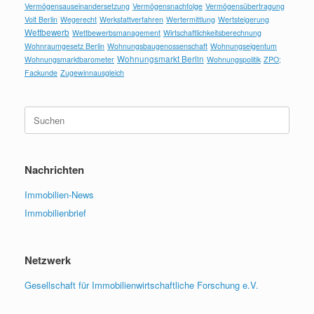
Vermögensauseinandersetzung
Vermögensnachfolge
Vermögensübertragung
Volt Berlin
Wegerecht
Werkstattverfahren
Wertermittlung
Wertsteigerung
Wettbewerb
Wettbewerbsmanagement
Wirtschaftlichkeitsberechnung
Wohnraumgesetz Berlin
Wohnungsbaugenossenschaft
Wohnungseigentum
Wohnungsmarkt Berlin
Wohnungsmarktbarometer
Wohnungspolitik
ZPO;
Fackunde
Zugewinnausgleich
Suchen
nach:
Nachrichten
Immobilien-News
Immobilienbrief
Netzwerk
Gesellschaft für Immobilienwirtschaftliche Forschung e.V.