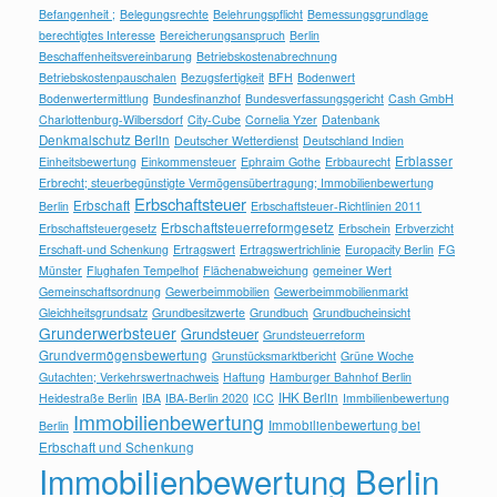
Befangenheit ;
Belegungsrechte
Belehrungspflicht
Bemessungsgrundlage
berechtigtes Interesse
Bereicherungsanspruch
Berlin
Beschaffenheitsvereinbarung
Betriebskostenabrechnung
Betriebskostenpauschalen
Bezugsfertigkeit
BFH
Bodenwert
Bodenwertermittlung
Bundesfinanzhof
Bundesverfassungsgericht
Cash GmbH
Charlottenburg-Wilbersdorf
City-Cube
Cornelia Yzer
Datenbank
Denkmalschutz Berlin
Deutscher Wetterdienst
Deutschland Indien
Erblasser
Einheitsbewertung
Einkommensteuer
Ephraim Gothe
Erbbaurecht
Erbrecht; steuerbegünstigte Vermögensübertragung; Immobilienbewertung
Erbschaftsteuer
Erbschaft
Berlin
Erbschaftsteuer-Richtlinien 2011
Erbschaftsteuerreformgesetz
Erbschaftsteuergesetz
Erbschein
Erbverzicht
Erschaft-und Schenkung
Ertragswert
Ertragswertrichlinie
Europacity Berlin
FG
Münster
Flughafen Tempelhof
Flächenabweichung
gemeiner Wert
Gemeinschaftsordnung
Gewerbeimmobilien
Gewerbeimmobilienmarkt
Gleichheitsgrundsatz
Grundbesitzwerte
Grundbuch
Grundbucheinsicht
Grunderwerbsteuer
Grundsteuer
Grundsteuerreform
Grundvermögensbewertung
Grunstücksmarktbericht
Grüne Woche
Gutachten; Verkehrswertnachweis
Haftung
Hamburger Bahnhof Berlin
IHK Berlin
Heidestraße Berlin
IBA
IBA-Berlin 2020
ICC
Immbilienbewertung
Immobilienbewertung
Immobilienbewertung bei
Berlin
Erbschaft und Schenkung
Immobilienbewertung Berlin