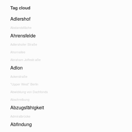
Tag cloud
Adlershof
Abstandsfläche
Ahrensfelde
Adlershofer Straße
Ahornallee
Abraham Joffestr.aße
Adlon
Ackerstraße
"Upper West" Berlin
Abwicklung von Dachfonds
Abschreibung
Abzugsfähigkeit
Admiralbrücke
Abfindung