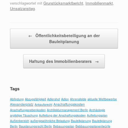
verschlagwortet mit
Grunstücksmarktbericht
,
Immobilienmarkt
,
Umsatzanstieg
.
Beitragsnavigation
←
Öffentlichkeitsbeteiligung an der
Bauleitplanung
Haftung des Immobilienberaters
→
Tags
Abfindung
Abzugsfähigkeit
Adlershof
Adlon
Ahrensfelde
aktuelle Wettbewerbe
Alexanderplatz
Anschaffungskosten
Ankaufsrecht
Anschaffungsnebenkosten
Architekturmanagement Berlin
Archäologie
arglistige Täuschung
Aufteilung der Anschaffungskosten
Aufteilungsplan
Außenbereich
außergewöhnliche Belastung
Bauleitplanung
Bauleitplanung
Berlin
Bauplanungsrecht Berlin
Bebauungsplan
Bebbauungsplanentwürfe