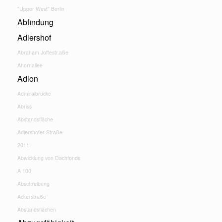
"Upper West" Berlin
Abfindung
Adlershof
Abraham Joffestr.aße
Ahornallee
Adlon
Admiralbrücke
Abriss
Abstandsfläche
Adlershofer Straße
2011
Abwicklung von Dachfonds
A 100
Abschreibung
Ackerstraße
Abstandsflächen