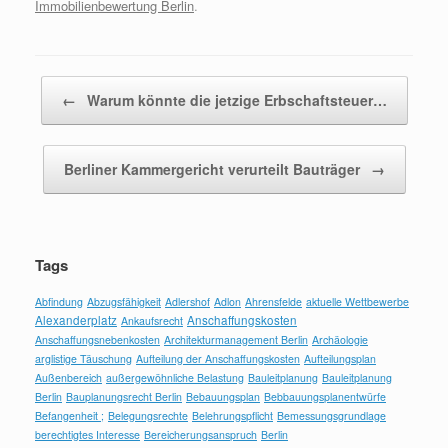
Immobilienbewertung Berlin
.
Beitragsnavigation
←
Warum könnte die jetzige Erbschaftsteuer…
Berliner Kammergericht verurteilt Bauträger
→
Tags
Abfindung
Abzugsfähigkeit
Adlershof
Adlon
Ahrensfelde
aktuelle Wettbewerbe
Alexanderplatz
Anschaffungskosten
Ankaufsrecht
Anschaffungsnebenkosten
Architekturmanagement Berlin
Archäologie
arglistige Täuschung
Aufteilung der Anschaffungskosten
Aufteilungsplan
Außenbereich
außergewöhnliche Belastung
Bauleitplanung
Bauleitplanung
Berlin
Bauplanungsrecht Berlin
Bebauungsplan
Bebbauungsplanentwürfe
Befangenheit ;
Belegungsrechte
Belehrungspflicht
Bemessungsgrundlage
berechtigtes Interesse
Bereicherungsanspruch
Berlin