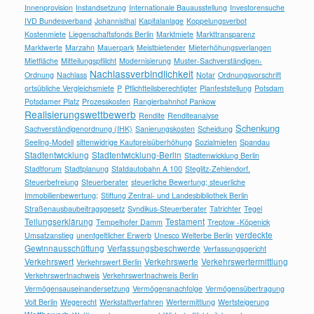
Innenprovision
Instandsetzung
Internationale Bauausstellung
Investorensuche
IVD Bundesverband
Johannisthal
Kapitalanlage
Koppelungsverbot
Kostenmiete
Liegenschaftsfonds Berlin
Marktmiete
Markttransparenz
Marktwerte
Marzahn
Mauerpark
Meistbietender
Mieterhöhungsverlangen
Mietfläche
Mitteilungspflilcht
Modernisierung
Muster-Sachverständigen-
Nachlassverbindlichkeit
Ordnung
Nachlass
Notar
Ordnungsvorschrift
ortsübliche Vergleichsmiete
P
Pflichtteilsberechtigter
Planfeststellung
Potsdam
Potsdamer Platz
Prozesskosten
Rangierbahnhof Pankow
Realisierungswettbewerb
Rendite
Renditeanalyse
Schenkung
Sachverständigenordnung (IHK)
Sanierungskosten
Scheidung
Seeling-Modell
sittenwidrige Kaufpreisüberhöhung
Sozialmieten
Spandau
Stadtentwicklung
Stadtentwicklung-Berlin
Stadtenwicklung Berlin
Stadtforum
Stadtplanung
Statdautobahn A 100
Steglitz-Zehlendorf.
Steuerbefreiung
Steuerberater
steuerliche Bewertung; steuerliche
Immobilienbewertung;
Stiftung Zentral- und Landesbibliothek Berlin
Straßenausbaubeitragsgesetz
Syndikus-Steuerberater
Tatrichter
Tegel
Teilungserklärung
Testament
Tempelhofer Damm
Treptow -Köpenick
verdeckte
Umsatzanstieg
unentgeltlicher Erwerb
Unesco Welterbe Berlin
Gewinnausschüttung
Verfassungsbeschwerde
Verfassungsgericht
Verkehrswert
Verkehrswerte
Verkehrswertermittlung
Verkehrswert Berlin
Verkehrswertnachweis
Verkehrswertnachweis Berlin
Vermögensauseinandersetzung
Vermögensnachfolge
Vermögensübertragung
Volt Berlin
Wegerecht
Werkstattverfahren
Wertermittlung
Wertsteigerung