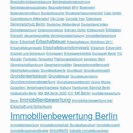
Beschaffenheitsvereinbarung
Betriebskostenabrechnung
Betriebskostenpauschalen
Bezugsfertigkeit
BFH
Bodenwert
Bodenwertermittlung
Bundesfinanzhof
Bundesverfassungsgericht
Cash GmbH
Charlottenburg-Wilbersdorf
City-Cube
Cornelia Yzer
Datenbank
Denkmalschutz Berlin
Deutscher Wetterdienst
Deutschland Indien
Erblasser
Einheitsbewertung
Einkommensteuer
Ephraim Gothe
Erbbaurecht
Erbrecht; steuerbegünstigte Vermögensübertragung; Immobilienbewertung
Erbschaftsteuer
Erbschaft
Berlin
Erbschaftsteuer-Richtlinien 2011
Erbschaftsteuerreformgesetz
Erbschaftsteuergesetz
Erbschein
Erbverzicht
Erschaft-und Schenkung
Ertragswert
Ertragswertrichlinie
Europacity Berlin
FG
Münster
Flughafen Tempelhof
Flächenabweichung
gemeiner Wert
Gemeinschaftsordnung
Gewerbeimmobilien
Gewerbeimmobilienmarkt
Gleichheitsgrundsatz
Grundbesitzwerte
Grundbuch
Grundbucheinsicht
Grunderwerbsteuer
Grundsteuer
Grundsteuerreform
Grundvermögensbewertung
Grunstücksmarktbericht
Grüne Woche
Gutachten; Verkehrswertnachweis
Haftung
Hamburger Bahnhof Berlin
IHK Berlin
Heidestraße Berlin
IBA
IBA-Berlin 2020
ICC
Immbilienbewertung
Immobilienbewertung
Immobilienbewertung bei
Berlin
Erbschaft und Schenkung
Immobilienbewertung Berlin
Immobilienbwertung
Immobilienerbschaft; Bundesfinanzhoof
Immobilienmarkt
ImmoWertV
Immobiliensachverständige
indirekte Immobilienanlagen