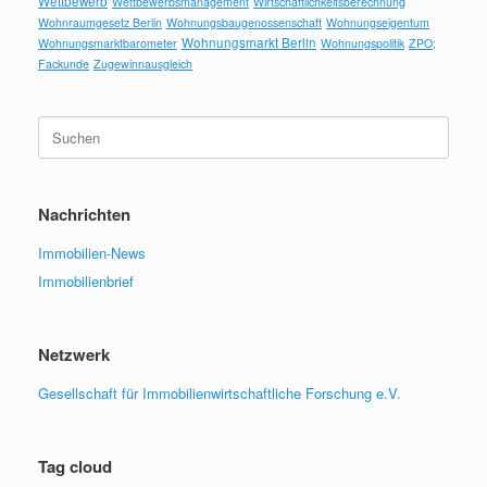
Wettbewerb
Wettbewerbsmanagement
Wirtschaftlichkeitsberechnung
Wohnraumgesetz Berlin
Wohnungsbaugenossenschaft
Wohnungseigentum
Wohnungsmarkt Berlin
Wohnungsmarktbarometer
Wohnungspolitik
ZPO;
Fackunde
Zugewinnausgleich
Suchen
nach:
Nachrichten
Immobilien-News
Immobilienbrief
Netzwerk
Gesellschaft für Immobilienwirtschaftliche Forschung e.V.
Tag cloud