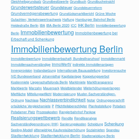
Gleichheitsgrundsatz
Grundbesitzwerte
Grundbuch
Grundbucheinsicht
Grunderwerbsteuer
Grundsteuer
Grundsteuerreform
Grundvermögensbewertung
Grunstücksmarktbericht
Grüne Woche
Gutachten; Verkehrswertnachweis
Haftung
Hamburger Bahnhof Berlin
IHK Berlin
Heidestraße Berlin
IBA
IBA-Berlin 2020
ICC
Immbilienbewertung
Immobilienbewertung
Immobilienbewertung bei
Berlin
Erbschaft und Schenkung
Immobilienbewertung Berlin
Immobilienbwertung
Immobilienerbschaft; Bundesfinanzhoof
Immobilienmarkt
ImmoWertV
Immobiliensachverständige
indirekte Immobilienanlagen
Innenprovision
Instandsetzung
Internationale Bauausstellung
Investorensuche
IVD Bundesverband
Johannisthal
Kapitalanlage
Koppelungsverbot
Kostenmiete
Liegenschaftsfonds Berlin
Marktmiete
Markttransparenz
Marktwerte
Marzahn
Mauerpark
Meistbietender
Mieterhöhungsverlangen
Mietfläche
Mitteilungspflilcht
Modernisierung
Muster-Sachverständigen-
Nachlassverbindlichkeit
Ordnung
Nachlass
Notar
Ordnungsvorschrift
ortsübliche Vergleichsmiete
P
Pflichtteilsberechtigter
Planfeststellung
Potsdam
Potsdamer Platz
Prozesskosten
Rangierbahnhof Pankow
Realisierungswettbewerb
Rendite
Renditeanalyse
Schenkung
Sachverständigenordnung (IHK)
Sanierungskosten
Scheidung
Seeling-Modell
sittenwidrige Kaufpreisüberhöhung
Sozialmieten
Spandau
Stadtentwicklung
Stadtentwicklung-Berlin
Stadtenwicklung Berlin