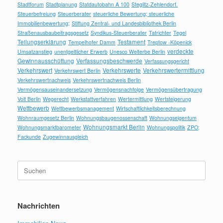
Stadtforum
Stadtplanung
Statdautobahn A 100
Steglitz-Zehlendorf.
Steuerbefreiung
Steuerberater
steuerliche Bewertung; steuerliche
Immobilienbewertung;
Stiftung Zentral- und Landesbibliothek Berlin
Straßenausbaubeitragsgesetz
Syndikus-Steuerberater
Tatrichter
Tegel
Teilungserklärung
Testament
Tempelhofer Damm
Treptow -Köpenick
verdeckte
Umsatzanstieg
unentgeltlicher Erwerb
Unesco Welterbe Berlin
Gewinnausschüttung
Verfassungsbeschwerde
Verfassungsgericht
Verkehrswert
Verkehrswerte
Verkehrswertermittlung
Verkehrswert Berlin
Verkehrswertnachweis
Verkehrswertnachweis Berlin
Vermögensauseinandersetzung
Vermögensnachfolge
Vermögensübertragung
Volt Berlin
Wegerecht
Werkstattverfahren
Wertermittlung
Wertsteigerung
Wettbewerb
Wettbewerbsmanagement
Wirtschaftlichkeitsberechnung
Wohnraumgesetz Berlin
Wohnungsbaugenossenschaft
Wohnungseigentum
Wohnungsmarkt Berlin
Wohnungsmarktbarometer
Wohnungspolitik
ZPO;
Fackunde
Zugewinnausgleich
Suchen
nach:
Nachrichten