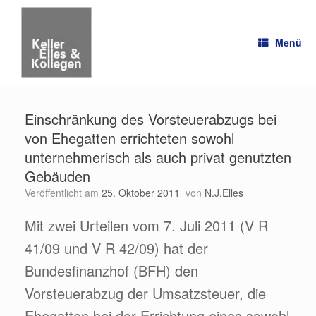
Zum
Inhalt
springen
Menü
Einschränkung des Vorsteuerabzugs bei
von Ehegatten errichteten sowohl
unternehmerisch als auch privat genutzten
Gebäuden
Veröffentlicht am
25. Oktober 2011
von
N.J.Elles
Mit zwei Urteilen vom 7. Juli 2011 (V R
41/09 und V R 42/09) hat der
Bundesfinanzhof (BFH) den
Vorsteuerabzug der Umsatzsteuer, die
Ehegatten bei der Errichtung eines sowohl