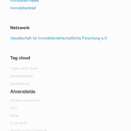
Immobilien-News
Immobilienbrief
Netzwerk
Gesellschaft für Immobilienwirtschaftliche Forschung e.V.
Tag cloud
"Upper West" Berlin
Abstandsflächen
Abschreibung
Ahrensfelde
Abraham Joffestr.aße
2011
Abriss
A 100 Berlin
Abwicklung von Dachfonds