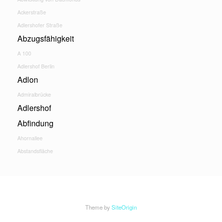
Ackerstraße
Adlershofer Straße
Abzugsfähigkeit
A 100
Adlershof Berlin
Adlon
Admiralbrücke
Adlershof
Abfindung
Ahornallee
Abstandsfläche
Theme by
SiteOrigin