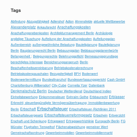
Tags
Abfindung
Abzugsfähigkeit
Adlershof
Adlon
Ahrensfelde
aktuelle Wettbewerbe
Alexanderplatz
Anschaffungskosten
Ankaufsrecht
Anschaffungsnebenkosten
Architekturmanagement Berlin
Archäologie
arglistige Täuschung
Aufteilung der Anschaffungskosten
Aufteilungsplan
Außenbereich
außergewöhnliche Belastung
Bauleitplanung
Bauleitplanung
Berlin
Bauplanungsrecht Berlin
Bebauungsplan
Bebbauungsplanentwürfe
Befangenheit ;
Belegungsrechte
Belehrungspflicht
Bemessungsgrundlage
berechtigtes Interesse
Bereicherungsanspruch
Berlin
Beschaffenheitsvereinbarung
Betriebskostenabrechnung
Betriebskostenpauschalen
Bezugsfertigkeit
BFH
Bodenwert
Bodenwertermittlung
Bundesfinanzhof
Bundesverfassungsgericht
Cash GmbH
Charlottenburg-Wilbersdorf
City-Cube
Cornelia Yzer
Datenbank
Denkmalschutz Berlin
Deutscher Wetterdienst
Deutschland Indien
Erblasser
Einheitsbewertung
Einkommensteuer
Ephraim Gothe
Erbbaurecht
Erbrecht; steuerbegünstigte Vermögensübertragung; Immobilienbewertung
Erbschaftsteuer
Erbschaft
Berlin
Erbschaftsteuer-Richtlinien 2011
Erbschaftsteuerreformgesetz
Erbschaftsteuergesetz
Erbschein
Erbverzicht
Erschaft-und Schenkung
Ertragswert
Ertragswertrichlinie
Europacity Berlin
FG
Münster
Flughafen Tempelhof
Flächenabweichung
gemeiner Wert
Gemeinschaftsordnung
Gewerbeimmobilien
Gewerbeimmobilienmarkt