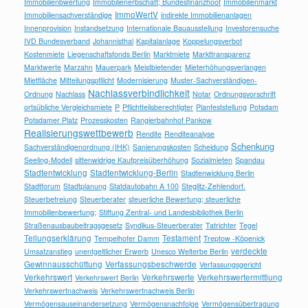
Immobilienbwertung
Immobilienerbschaft; Bundesfinanzhoof
Immobilienmarkt
ImmoWertV
Immobiliensachverständige
indirekte Immobilienanlagen
Innenprovision
Instandsetzung
Internationale Bauausstellung
Investorensuche
IVD Bundesverband
Johannisthal
Kapitalanlage
Koppelungsverbot
Kostenmiete
Liegenschaftsfonds Berlin
Marktmiete
Markttransparenz
Marktwerte
Marzahn
Mauerpark
Meistbietender
Mieterhöhungsverlangen
Mietfläche
Mitteilungspflilcht
Modernisierung
Muster-Sachverständigen-
Nachlassverbindlichkeit
Ordnung
Nachlass
Notar
Ordnungsvorschrift
ortsübliche Vergleichsmiete
P
Pflichtteilsberechtigter
Planfeststellung
Potsdam
Potsdamer Platz
Prozesskosten
Rangierbahnhof Pankow
Realisierungswettbewerb
Rendite
Renditeanalyse
Schenkung
Sachverständigenordnung (IHK)
Sanierungskosten
Scheidung
Seeling-Modell
sittenwidrige Kaufpreisüberhöhung
Sozialmieten
Spandau
Stadtentwicklung
Stadtentwicklung-Berlin
Stadtenwicklung Berlin
Stadtforum
Stadtplanung
Statdautobahn A 100
Steglitz-Zehlendorf.
Steuerbefreiung
Steuerberater
steuerliche Bewertung; steuerliche
Immobilienbewertung;
Stiftung Zentral- und Landesbibliothek Berlin
Straßenausbaubeitragsgesetz
Syndikus-Steuerberater
Tatrichter
Tegel
Teilungserklärung
Testament
Tempelhofer Damm
Treptow -Köpenick
verdeckte
Umsatzanstieg
unentgeltlicher Erwerb
Unesco Welterbe Berlin
Gewinnausschüttung
Verfassungsbeschwerde
Verfassungsgericht
Verkehrswert
Verkehrswerte
Verkehrswertermittlung
Verkehrswert Berlin
Verkehrswertnachweis
Verkehrswertnachweis Berlin
Vermögensauseinandersetzung
Vermögensnachfolge
Vermögensübertragung