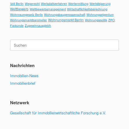
Volt Berlin
Wegerecht
Werkstattverfahren
Wertermittlung
Wertsteigerung
Wettbewerb
Wettbewerbsmanagement
Wirtschaftlichkeitsberechnung
Wohnraumgesetz Berlin
Wohnungsbaugenossenschaft
Wohnungseigentum
Wohnungsmarkt Berlin
Wohnungsmarktbarometer
Wohnungspolitik
ZPO;
Fackunde
Zugewinnausgleich
Suchen
nach:
Nachrichten
Immobilien-News
Immobilienbrief
Netzwerk
Gesellschaft für Immobilienwirtschaftliche Forschung e.V.