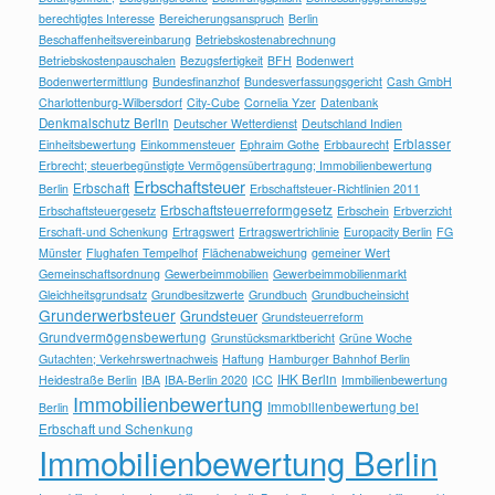
berechtigtes Interesse
Bereicherungsanspruch
Berlin
Beschaffenheitsvereinbarung
Betriebskostenabrechnung
Betriebskostenpauschalen
Bezugsfertigkeit
BFH
Bodenwert
Bodenwertermittlung
Bundesfinanzhof
Bundesverfassungsgericht
Cash GmbH
Charlottenburg-Wilbersdorf
City-Cube
Cornelia Yzer
Datenbank
Denkmalschutz Berlin
Deutscher Wetterdienst
Deutschland Indien
Erblasser
Einheitsbewertung
Einkommensteuer
Ephraim Gothe
Erbbaurecht
Erbrecht; steuerbegünstigte Vermögensübertragung; Immobilienbewertung
Erbschaftsteuer
Erbschaft
Berlin
Erbschaftsteuer-Richtlinien 2011
Erbschaftsteuerreformgesetz
Erbschaftsteuergesetz
Erbschein
Erbverzicht
Erschaft-und Schenkung
Ertragswert
Ertragswertrichlinie
Europacity Berlin
FG
Münster
Flughafen Tempelhof
Flächenabweichung
gemeiner Wert
Gemeinschaftsordnung
Gewerbeimmobilien
Gewerbeimmobilienmarkt
Gleichheitsgrundsatz
Grundbesitzwerte
Grundbuch
Grundbucheinsicht
Grunderwerbsteuer
Grundsteuer
Grundsteuerreform
Grundvermögensbewertung
Grunstücksmarktbericht
Grüne Woche
Gutachten; Verkehrswertnachweis
Haftung
Hamburger Bahnhof Berlin
IHK Berlin
Heidestraße Berlin
IBA
IBA-Berlin 2020
ICC
Immbilienbewertung
Immobilienbewertung
Immobilienbewertung bei
Berlin
Erbschaft und Schenkung
Immobilienbewertung Berlin