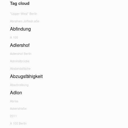
Tag cloud
"Upper West" Berlin
Abraham Joffestr.aße
Abfindung
A 100
Adlershof
Adlershof Berlin
Admiralbrücke
Abstandsfläche
Abzugsfähigkeit
Abschreibung
Adlon
Abriss
Ackerstraße
2011
A 100 Berlin