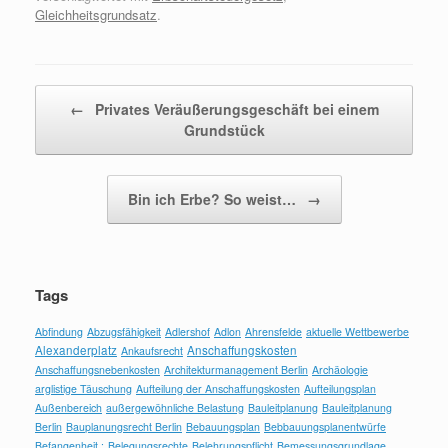
Gleichheitsgrundsatz
.
Beitragsnavigation
←
Privates Veräußerungsgeschäft bei einem
Grundstück
Bin ich Erbe? So weist…
→
Tags
Abfindung
Abzugsfähigkeit
Adlershof
Adlon
Ahrensfelde
aktuelle Wettbewerbe
Alexanderplatz
Anschaffungskosten
Ankaufsrecht
Anschaffungsnebenkosten
Architekturmanagement Berlin
Archäologie
arglistige Täuschung
Aufteilung der Anschaffungskosten
Aufteilungsplan
Außenbereich
außergewöhnliche Belastung
Bauleitplanung
Bauleitplanung
Berlin
Bauplanungsrecht Berlin
Bebauungsplan
Bebbauungsplanentwürfe
Befangenheit ;
Belegungsrechte
Belehrungspflicht
Bemessungsgrundlage