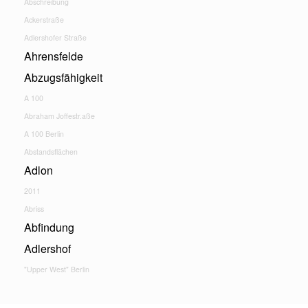
Abschreibung
Ackerstraße
Adlershofer Straße
Ahrensfelde
Abzugsfähigkeit
A 100
Abraham Joffestr.aße
A 100 Berlin
Abstandsflächen
Adlon
2011
Abriss
Abfindung
Adlershof
"Upper West" Berlin