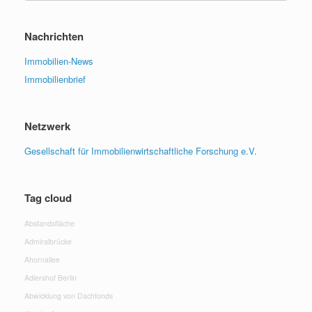
Nachrichten
Immobilien-News
Immobilienbrief
Netzwerk
Gesellschaft für Immobilienwirtschaftliche Forschung e.V.
Tag cloud
Abstandsfläche
Admiralbrücke
Ahornallee
Adlershof Berlin
Abwicklung von Dachfonds