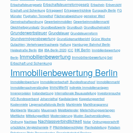
Erbschaftsteuerreformgesetz
Erbschaftsteuergesetz
Erbschein
Erbverzicht
Erschaft-und Schenkung
Ertragswert
Ertragswertrichlinie
Europacity Berlin
FG
Münster
Flughafen Tempelhof
Flächenabweichung
gemeiner Wert
Gemeinschaftsordnung
Gewerbeimmobilien
Gewerbeimmobilienmarkt
Gleichheitsgrundsatz
Grundbesitzwerte
Grundbuch
Grundbucheinsicht
Grunderwerbsteuer
Grundsteuer
Grundsteuerreform
Grundvermögensbewertung
Grunstücksmarktbericht
Grüne Woche
Gutachten; Verkehrswertnachweis
Haftung
Hamburger Bahnhof Berlin
IHK Berlin
Heidestraße Berlin
IBA
IBA-Berlin 2020
ICC
Immbilienbewertung
Immobilienbewertung
Immobilienbewertung bei
Berlin
Erbschaft und Schenkung
Immobilienbewertung Berlin
Immobilienbwertung
Immobilienerbschaft; Bundesfinanzhoof
Immobilienmarkt
ImmoWertV
Immobiliensachverständige
indirekte Immobilienanlagen
Innenprovision
Instandsetzung
Internationale Bauausstellung
Investorensuche
IVD Bundesverband
Johannisthal
Kapitalanlage
Koppelungsverbot
Kostenmiete
Liegenschaftsfonds Berlin
Marktmiete
Markttransparenz
Marktwerte
Marzahn
Mauerpark
Meistbietender
Mieterhöhungsverlangen
Mietfläche
Mitteilungspflilcht
Modernisierung
Muster-Sachverständigen-
Nachlassverbindlichkeit
Ordnung
Nachlass
Notar
Ordnungsvorschrift
ortsübliche Vergleichsmiete
P
Pflichtteilsberechtigter
Planfeststellung
Potsdam
Potsdamer Platz
Prozesskosten
Rangierbahnhof Pankow