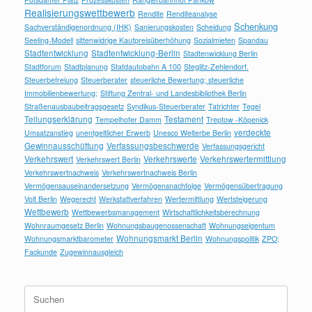
Realisierungswettbewerb
Rendite
Renditeanalyse
Schenkung
Sachverständigenordnung (IHK)
Sanierungskosten
Scheidung
Seeling-Modell
sittenwidrige Kaufpreisüberhöhung
Sozialmieten
Spandau
Stadtentwicklung
Stadtentwicklung-Berlin
Stadtenwicklung Berlin
Stadtforum
Stadtplanung
Statdautobahn A 100
Steglitz-Zehlendorf.
Steuerbefreiung
Steuerberater
steuerliche Bewertung; steuerliche
Immobilienbewertung;
Stiftung Zentral- und Landesbibliothek Berlin
Straßenausbaubeitragsgesetz
Syndikus-Steuerberater
Tatrichter
Tegel
Teilungserklärung
Testament
Tempelhofer Damm
Treptow -Köpenick
verdeckte
Umsatzanstieg
unentgeltlicher Erwerb
Unesco Welterbe Berlin
Gewinnausschüttung
Verfassungsbeschwerde
Verfassungsgericht
Verkehrswert
Verkehrswerte
Verkehrswertermittlung
Verkehrswert Berlin
Verkehrswertnachweis
Verkehrswertnachweis Berlin
Vermögensauseinandersetzung
Vermögensnachfolge
Vermögensübertragung
Volt Berlin
Wegerecht
Werkstattverfahren
Wertermittlung
Wertsteigerung
Wettbewerb
Wettbewerbsmanagement
Wirtschaftlichkeitsberechnung
Wohnraumgesetz Berlin
Wohnungsbaugenossenschaft
Wohnungseigentum
Wohnungsmarkt Berlin
Wohnungsmarktbarometer
Wohnungspolitik
ZPO;
Fackunde
Zugewinnausgleich
Suchen
nach: