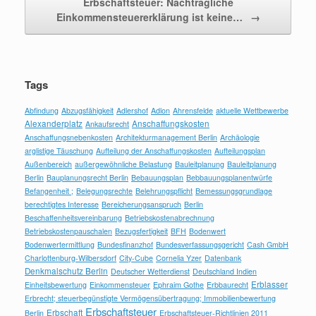
Erbschaftsteuer: Nachträgliche
Einkommensteuererklärung ist keine…
→
Tags
Abfindung
Abzugsfähigkeit
Adlershof
Adlon
Ahrensfelde
aktuelle Wettbewerbe
Alexanderplatz
Anschaffungskosten
Ankaufsrecht
Anschaffungsnebenkosten
Architekturmanagement Berlin
Archäologie
arglistige Täuschung
Aufteilung der Anschaffungskosten
Aufteilungsplan
Außenbereich
außergewöhnliche Belastung
Bauleitplanung
Bauleitplanung
Berlin
Bauplanungsrecht Berlin
Bebauungsplan
Bebbauungsplanentwürfe
Befangenheit ;
Belegungsrechte
Belehrungspflicht
Bemessungsgrundlage
berechtigtes Interesse
Bereicherungsanspruch
Berlin
Beschaffenheitsvereinbarung
Betriebskostenabrechnung
Betriebskostenpauschalen
Bezugsfertigkeit
BFH
Bodenwert
Bodenwertermittlung
Bundesfinanzhof
Bundesverfassungsgericht
Cash GmbH
Charlottenburg-Wilbersdorf
City-Cube
Cornelia Yzer
Datenbank
Denkmalschutz Berlin
Deutscher Wetterdienst
Deutschland Indien
Erblasser
Einheitsbewertung
Einkommensteuer
Ephraim Gothe
Erbbaurecht
Erbrecht; steuerbegünstigte Vermögensübertragung; Immobilienbewertung
Erbschaftsteuer
Erbschaft
Berlin
Erbschaftsteuer-Richtlinien 2011