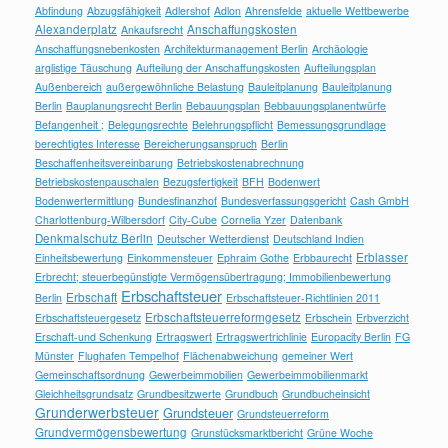
Abfindung
Abzugsfähigkeit
Adlershof
Adlon
Ahrensfelde
aktuelle Wettbewerbe
Alexanderplatz
Anschaffungskosten
Ankaufsrecht
Anschaffungsnebenkosten
Architekturmanagement Berlin
Archäologie
arglistige Täuschung
Aufteilung der Anschaffungskosten
Aufteilungsplan
Außenbereich
außergewöhnliche Belastung
Bauleitplanung
Bauleitplanung
Berlin
Bauplanungsrecht Berlin
Bebauungsplan
Bebbauungsplanentwürfe
Befangenheit ;
Belegungsrechte
Belehrungspflicht
Bemessungsgrundlage
berechtigtes Interesse
Bereicherungsanspruch
Berlin
Beschaffenheitsvereinbarung
Betriebskostenabrechnung
Betriebskostenpauschalen
Bezugsfertigkeit
BFH
Bodenwert
Bodenwertermittlung
Bundesfinanzhof
Bundesverfassungsgericht
Cash GmbH
Charlottenburg-Wilbersdorf
City-Cube
Cornelia Yzer
Datenbank
Denkmalschutz Berlin
Deutscher Wetterdienst
Deutschland Indien
Erblasser
Einheitsbewertung
Einkommensteuer
Ephraim Gothe
Erbbaurecht
Erbrecht; steuerbegünstigte Vermögensübertragung; Immobilienbewertung
Erbschaftsteuer
Erbschaft
Berlin
Erbschaftsteuer-Richtlinien 2011
Erbschaftsteuerreformgesetz
Erbschaftsteuergesetz
Erbschein
Erbverzicht
Erschaft-und Schenkung
Ertragswert
Ertragswertrichlinie
Europacity Berlin
FG
Münster
Flughafen Tempelhof
Flächenabweichung
gemeiner Wert
Gemeinschaftsordnung
Gewerbeimmobilien
Gewerbeimmobilienmarkt
Gleichheitsgrundsatz
Grundbesitzwerte
Grundbuch
Grundbucheinsicht
Grunderwerbsteuer
Grundsteuer
Grundsteuerreform
Grundvermögensbewertung
Grunstücksmarktbericht
Grüne Woche