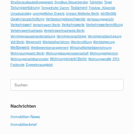
Straßenausbaubeitragsgesetz
Syndikus-Steuerberater
Tatrichter
Tegel
Teilungserklärung
Testament
Tempelhofer Damm
Treptow -Köpenick
verdeckte
Umsatzanstieg
unentgeltlicher Erwerb
Unesco Welterbe Berlin
Gewinnausschüttung
Verfassungsbeschwerde
Verfassungsgericht
Verkehrswert
Verkehrswerte
Verkehrswertermittlung
Verkehrswert Berlin
Verkehrswertnachweis
Verkehrswertnachweis Berlin
Vermögensauseinandersetzung
Vermögensnachfolge
Vermögensübertragung
Volt Berlin
Wegerecht
Werkstattverfahren
Wertermittlung
Wertsteigerung
Wettbewerb
Wettbewerbsmanagement
Wirtschaftlichkeitsberechnung
Wohnraumgesetz Berlin
Wohnungsbaugenossenschaft
Wohnungseigentum
Wohnungsmarkt Berlin
Wohnungsmarktbarometer
Wohnungspolitik
ZPO;
Fackunde
Zugewinnausgleich
Suchen
nach:
Nachrichten
Immobilien-News
Immobilienbrief