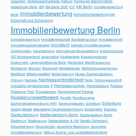
Gutachten; Verkehrswertnachweis
Haftung
Hamburger Bahnhof Berlin
IHK Berlin
Heidestraße Berlin
IBA
IBA-Berlin 2020
ICC
Immbilienbewertung
Immobilienbewertung
Immobilienbewertung bei
Berlin
Erbschaft und Schenkung
Immobilienbewertung Berlin
Immobilienbwertung
Immobilienerbschaft; Bundesfinanzhoof
Immobilienmarkt
ImmoWertV
Immobiliensachverständige
indirekte Immobilienanlagen
Innenprovision
Instandsetzung
Internationale Bauausstellung
Investorensuche
IVD Bundesverband
Johannisthal
Kapitalanlage
Koppelungsverbot
Kostenmiete
Liegenschaftsfonds Berlin
Marktmiete
Markttransparenz
Marktwerte
Marzahn
Mauerpark
Meistbietender
Mieterhöhungsverlangen
Mietfläche
Mitteilungspflilcht
Modernisierung
Muster-Sachverständigen-
Nachlassverbindlichkeit
Ordnung
Nachlass
Notar
Ordnungsvorschrift
ortsübliche Vergleichsmiete
P
Pflichtteilsberechtigter
Planfeststellung
Potsdam
Potsdamer Platz
Prozesskosten
Rangierbahnhof Pankow
Realisierungswettbewerb
Rendite
Renditeanalyse
Schenkung
Sachverständigenordnung (IHK)
Sanierungskosten
Scheidung
Seeling-Modell
sittenwidrige Kaufpreisüberhöhung
Sozialmieten
Spandau
Stadtentwicklung
Stadtentwicklung-Berlin
Stadtenwicklung Berlin
Stadtforum
Stadtplanung
Statdautobahn A 100
Steglitz-Zehlendorf.
Steuerbefreiung
Steuerberater
steuerliche Bewertung; steuerliche
Immobilienbewertung;
Stiftung Zentral- und Landesbibliothek Berlin