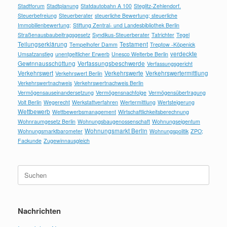
Stadtforum
Stadtplanung
Statdautobahn A 100
Steglitz-Zehlendorf.
Steuerbefreiung
Steuerberater
steuerliche Bewertung; steuerliche
Immobilienbewertung;
Stiftung Zentral- und Landesbibliothek Berlin
Straßenausbaubeitragsgesetz
Syndikus-Steuerberater
Tatrichter
Tegel
Teilungserklärung
Testament
Tempelhofer Damm
Treptow -Köpenick
verdeckte
Umsatzanstieg
unentgeltlicher Erwerb
Unesco Welterbe Berlin
Gewinnausschüttung
Verfassungsbeschwerde
Verfassungsgericht
Verkehrswert
Verkehrswerte
Verkehrswertermittlung
Verkehrswert Berlin
Verkehrswertnachweis
Verkehrswertnachweis Berlin
Vermögensauseinandersetzung
Vermögensnachfolge
Vermögensübertragung
Volt Berlin
Wegerecht
Werkstattverfahren
Wertermittlung
Wertsteigerung
Wettbewerb
Wettbewerbsmanagement
Wirtschaftlichkeitsberechnung
Wohnraumgesetz Berlin
Wohnungsbaugenossenschaft
Wohnungseigentum
Wohnungsmarkt Berlin
Wohnungsmarktbarometer
Wohnungspolitik
ZPO;
Fackunde
Zugewinnausgleich
Suchen
nach:
Nachrichten