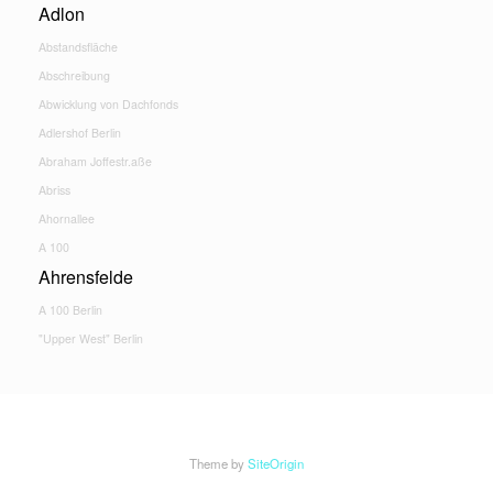
Adlon
Abstandsfläche
Abschreibung
Abwicklung von Dachfonds
Adlershof Berlin
Abraham Joffestr.aße
Abriss
Ahornallee
A 100
Ahrensfelde
A 100 Berlin
"Upper West" Berlin
Theme by
SiteOrigin