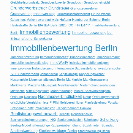
Gleichheitsgrundsatz
Grundbesitzwerte
Grundbuch
Grundbucheinsicht
Grunderwerbsteuer
Grundsteuer
Grundsteuerreform
Grundvermögensbewertung
Grunstücksmarktbericht
Grüne Woche
Gutachten; Verkehrswertnachweis
Haftung
Hamburger Bahnhof Berlin
IHK Berlin
Heidestraße Berlin
IBA
IBA-Berlin 2020
ICC
Immbilienbewertung
Immobilienbewertung
Immobilienbewertung bei
Berlin
Erbschaft und Schenkung
Immobilienbewertung Berlin
Immobilienbwertung
Immobilienerbschaft; Bundesfinanzhoof
Immobilienmarkt
ImmoWertV
Immobiliensachverständige
indirekte Immobilienanlagen
Innenprovision
Instandsetzung
Internationale Bauausstellung
Investorensuche
IVD Bundesverband
Johannisthal
Kapitalanlage
Koppelungsverbot
Kostenmiete
Liegenschaftsfonds Berlin
Marktmiete
Markttransparenz
Marktwerte
Marzahn
Mauerpark
Meistbietender
Mieterhöhungsverlangen
Mietfläche
Mitteilungspflilcht
Modernisierung
Muster-Sachverständigen-
Nachlassverbindlichkeit
Ordnung
Nachlass
Notar
Ordnungsvorschrift
ortsübliche Vergleichsmiete
P
Pflichtteilsberechtigter
Planfeststellung
Potsdam
Potsdamer Platz
Prozesskosten
Rangierbahnhof Pankow
Realisierungswettbewerb
Rendite
Renditeanalyse
Schenkung
Sachverständigenordnung (IHK)
Sanierungskosten
Scheidung
Seeling-Modell
sittenwidrige Kaufpreisüberhöhung
Sozialmieten
Spandau
Stadtentwicklung
Stadtentwicklung-Berlin
Stadtenwicklung Berlin