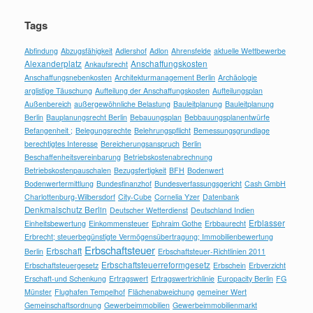
Tags
Abfindung
Abzugsfähigkeit
Adlershof
Adlon
Ahrensfelde
aktuelle Wettbewerbe
Alexanderplatz
Anschaffungskosten
Ankaufsrecht
Anschaffungsnebenkosten
Architekturmanagement Berlin
Archäologie
arglistige Täuschung
Aufteilung der Anschaffungskosten
Aufteilungsplan
Außenbereich
außergewöhnliche Belastung
Bauleitplanung
Bauleitplanung
Berlin
Bauplanungsrecht Berlin
Bebauungsplan
Bebbauungsplanentwürfe
Befangenheit ;
Belegungsrechte
Belehrungspflicht
Bemessungsgrundlage
berechtigtes Interesse
Bereicherungsanspruch
Berlin
Beschaffenheitsvereinbarung
Betriebskostenabrechnung
Betriebskostenpauschalen
Bezugsfertigkeit
BFH
Bodenwert
Bodenwertermittlung
Bundesfinanzhof
Bundesverfassungsgericht
Cash GmbH
Charlottenburg-Wilbersdorf
City-Cube
Cornelia Yzer
Datenbank
Denkmalschutz Berlin
Deutscher Wetterdienst
Deutschland Indien
Erblasser
Einheitsbewertung
Einkommensteuer
Ephraim Gothe
Erbbaurecht
Erbrecht; steuerbegünstigte Vermögensübertragung; Immobilienbewertung
Erbschaftsteuer
Erbschaft
Berlin
Erbschaftsteuer-Richtlinien 2011
Erbschaftsteuerreformgesetz
Erbschaftsteuergesetz
Erbschein
Erbverzicht
Erschaft-und Schenkung
Ertragswert
Ertragswertrichlinie
Europacity Berlin
FG
Münster
Flughafen Tempelhof
Flächenabweichung
gemeiner Wert
Gemeinschaftsordnung
Gewerbeimmobilien
Gewerbeimmobilienmarkt